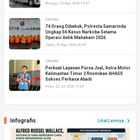
Minggu, 02 Agu 2026 14:37
DAERAH
74 Orang Dibekuk, Polresta Samarinda
Ungkap 56 Kasus Narkoba Selama
Operasi Antik Mahakam 2026
Sabtu, 01 Agu 2026 06:43
DAERAH
Perkuat Layanan Purna Jual, Astra Motor
Kalimantan Timur 2 Resmikan AHASS
Sukses Perkasa Abadi
Rabu, 22 Jul 2026 19:29
DAERAH
UPA PERKASA Universitas Mulawarman
Laksanakan Job Fair Batch II, Hadirkan
Infografis
chevron_right
Lihat Lainnya
Peluang Kerja dan Magang
Jumat, 17 Jul 2026 22:30