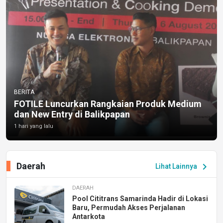
BERITA
FOTILE Luncurkan Rangkaian Produk Medium
dan New Entry di Balikpapan
1 hari yang lalu
Daerah
chevron_right
Lihat Lainnya
DAERAH
Pool Cititrans Samarinda Hadir di Lokasi
Baru, Permudah Akses Perjalanan
Antarkota