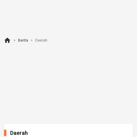
home
Berita
Daerah
Daerah