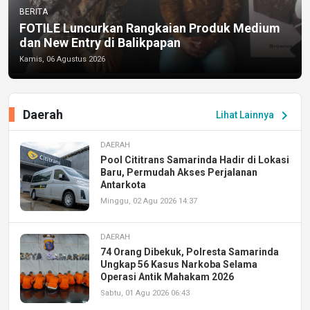
BERITA
FOTILE Luncurkan Rangkaian Produk Medium
dan New Entry di Balikpapan
Kamis, 06 Agustus 2026
Daerah
chevron_right
Lihat Lainnya
DAERAH
Pool Cititrans Samarinda Hadir di Lokasi
Baru, Permudah Akses Perjalanan
Antarkota
Minggu, 02 Agu 2026 14:37
DAERAH
74 Orang Dibekuk, Polresta Samarinda
Ungkap 56 Kasus Narkoba Selama
Operasi Antik Mahakam 2026
Sabtu, 01 Agu 2026 06:43