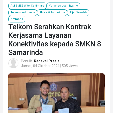
AM SMES Witel Kaltimtara
Yohanes Juan Ryanto
Telkom Indonesia
SMKN 8 Samarinda
Pijar Sekolah
Netmonk
Telkom Serahkan Kontrak
Kerjasama Layanan
Konektivitas kepada SMKN 8
Samarinda
Penulis:
Redaksi Presisi
Jumat, 04 Oktober 2024 | 505 views