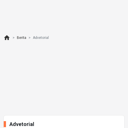
home
Berita
Advetorial
Advetorial