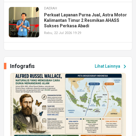
DAERAH
Perkuat Layanan Purna Jual, Astra Motor
Kalimantan Timur 2 Resmikan AHASS
Sukses Perkasa Abadi
Rabu, 22 Jul 2026 19:29
DAERAH
UPA PERKASA Universitas Mulawarman
Laksanakan Job Fair Batch II, Hadirkan
Infografis
chevron_right
Lihat Lainnya
Peluang Kerja dan Magang
Jumat, 17 Jul 2026 22:30
DAERAH
Astra Motor Kalimantan Timur 2 Dukung
Mahasiswa Samarinda dalam Astra
Honda SDGs Future Leaders 2026
Jumat, 10 Jul 2026 19:01