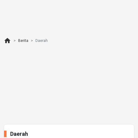
home
Berita
Daerah
Daerah