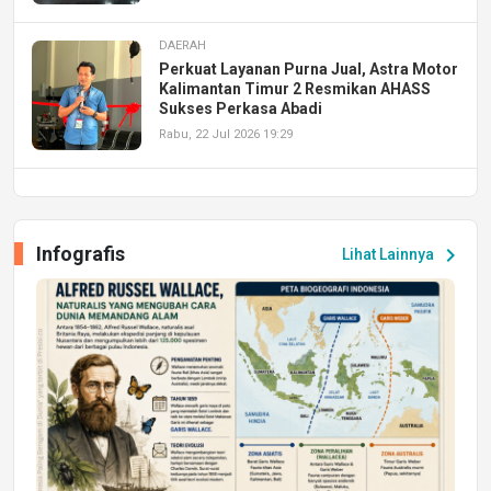
DAERAH
Perkuat Layanan Purna Jual, Astra Motor
Kalimantan Timur 2 Resmikan AHASS
Sukses Perkasa Abadi
Rabu, 22 Jul 2026 19:29
DAERAH
UPA PERKASA Universitas Mulawarman
Laksanakan Job Fair Batch II, Hadirkan
Infografis
chevron_right
Lihat Lainnya
Peluang Kerja dan Magang
Jumat, 17 Jul 2026 22:30
DAERAH
Astra Motor Kalimantan Timur 2 Dukung
Mahasiswa Samarinda dalam Astra
Honda SDGs Future Leaders 2026
Jumat, 10 Jul 2026 19:01