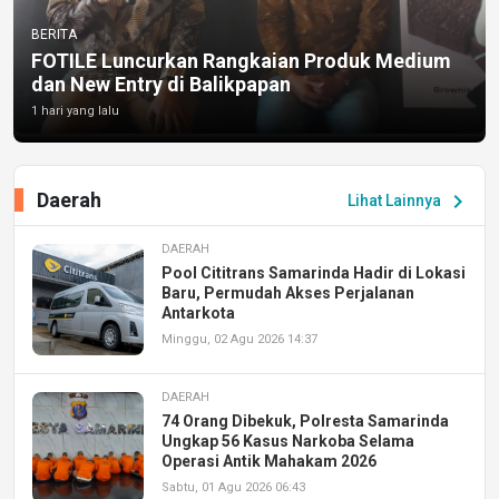
BERITA
FOTILE Luncurkan Rangkaian Produk Medium
dan New Entry di Balikpapan
1 hari yang lalu
Daerah
chevron_right
Lihat Lainnya
DAERAH
Pool Cititrans Samarinda Hadir di Lokasi
Baru, Permudah Akses Perjalanan
Antarkota
Minggu, 02 Agu 2026 14:37
DAERAH
74 Orang Dibekuk, Polresta Samarinda
Ungkap 56 Kasus Narkoba Selama
Operasi Antik Mahakam 2026
Sabtu, 01 Agu 2026 06:43