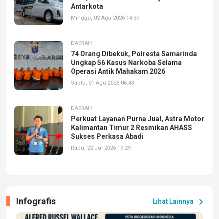
Antarkota
Minggu, 02 Agu 2026 14:37
DAERAH
74 Orang Dibekuk, Polresta Samarinda
Ungkap 56 Kasus Narkoba Selama
Operasi Antik Mahakam 2026
Sabtu, 01 Agu 2026 06:43
DAERAH
Perkuat Layanan Purna Jual, Astra Motor
Kalimantan Timur 2 Resmikan AHASS
Sukses Perkasa Abadi
Rabu, 22 Jul 2026 19:29
DAERAH
UPA PERKASA Universitas Mulawarman
Laksanakan Job Fair Batch II, Hadirkan
Infografis
chevron_right
Lihat Lainnya
Peluang Kerja dan Magang
Jumat, 17 Jul 2026 22:30