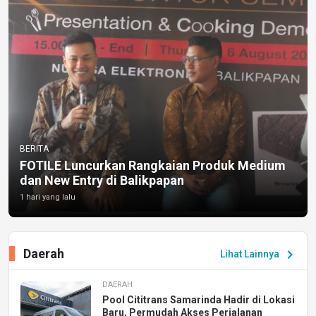
BERITA
FOTILE Luncurkan Rangkaian Produk Medium
dan New Entry di Balikpapan
1 hari yang lalu
Daerah
chevron_right
Lihat Lainnya
DAERAH
Pool Cititrans Samarinda Hadir di Lokasi
Baru, Permudah Akses Perjalanan