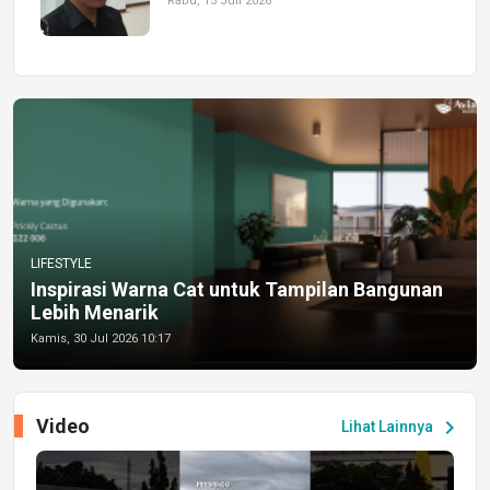
Rabu, 15 Juli 2026
LIFESTYLE
Inspirasi Warna Cat untuk Tampilan Bangunan
Lebih Menarik
Kamis, 30 Jul 2026 10:17
Video
chevron_right
Lihat Lainnya