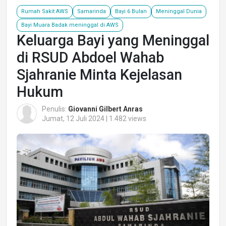
Rumah Sakit AWS
Samarinda
Bayi 6 Bulan
Meninggal Dunia
Bayi Muara Badak meninggal di AWS
Keluarga Bayi yang Meninggal
di RSUD Abdoel Wahab
Sjahranie Minta Kejelasan
Hukum
Penulis:
Giovanni Gilbert Anras
Jumat, 12 Juli 2024 | 1.482 views