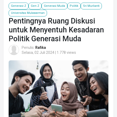
Generasi Z
Gen Z
Generasi Muda
Politik
Sri Murlianti
Universitas Mulawarman
Pentingnya Ruang Diskusi
untuk Menyentuh Kesadaran
Politik Generasi Muda
Penulis:
Rafika
Selasa, 02 Juli 2024 | 1.778 views