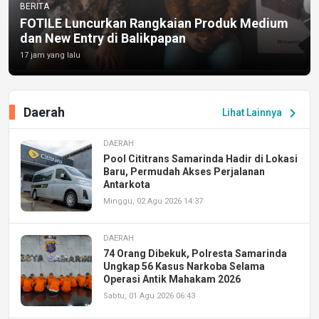
BERITA
FOTILE Luncurkan Rangkaian Produk Medium
dan New Entry di Balikpapan
17 jam yang lalu
Daerah
chevron_right
Lihat Lainnya
DAERAH
Pool Cititrans Samarinda Hadir di Lokasi
Baru, Permudah Akses Perjalanan
Antarkota
Minggu, 02 Agu 2026 14:37
DAERAH
74 Orang Dibekuk, Polresta Samarinda
Ungkap 56 Kasus Narkoba Selama
Operasi Antik Mahakam 2026
Sabtu, 01 Agu 2026 06:43