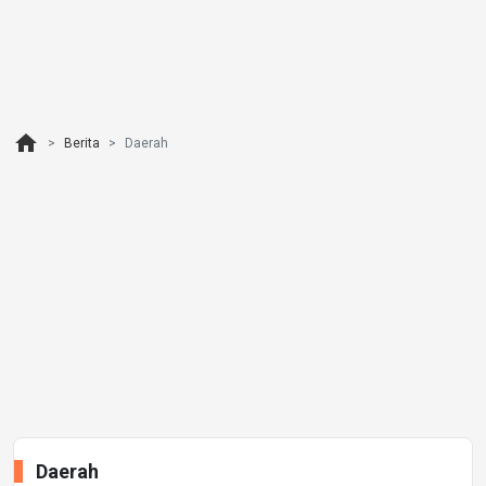
home
Berita
Daerah
Daerah