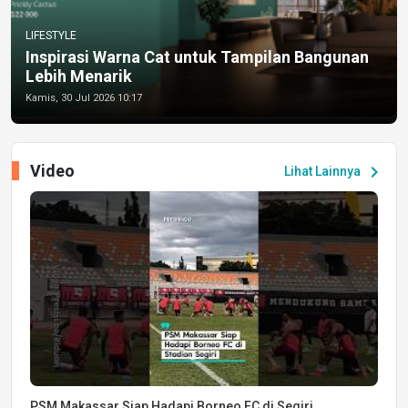
LIFESTYLE
Inspirasi Warna Cat untuk Tampilan Bangunan
Lebih Menarik
Kamis, 30 Jul 2026 10:17
Video
chevron_right
Lihat Lainnya
PSM Makassar Siap Hadapi Borneo FC di Segiri