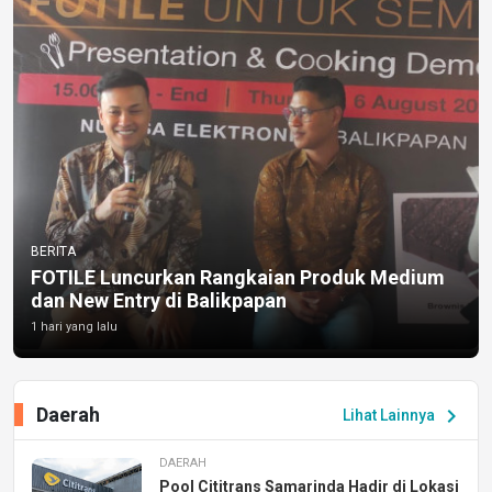
BERITA
FOTILE Luncurkan Rangkaian Produk Medium
dan New Entry di Balikpapan
1 hari yang lalu
Daerah
chevron_right
Lihat Lainnya
DAERAH
Pool Cititrans Samarinda Hadir di Lokasi