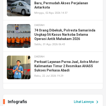
Baru, Permudah Akses Perjalanan
Antarkota
Minggu, 02 Agu 2026 14:37
DAERAH
74 Orang Dibekuk, Polresta Samarinda
Ungkap 56 Kasus Narkoba Selama
Operasi Antik Mahakam 2026
Sabtu, 01 Agu 2026 06:43
DAERAH
Perkuat Layanan Purna Jual, Astra Motor
Kalimantan Timur 2 Resmikan AHASS
Sukses Perkasa Abadi
Rabu, 22 Jul 2026 19:29
DAERAH
UPA PERKASA Universitas Mulawarman
Laksanakan Job Fair Batch II, Hadirkan
Infografis
chevron_right
Lihat Lainnya
Peluang Kerja dan Magang