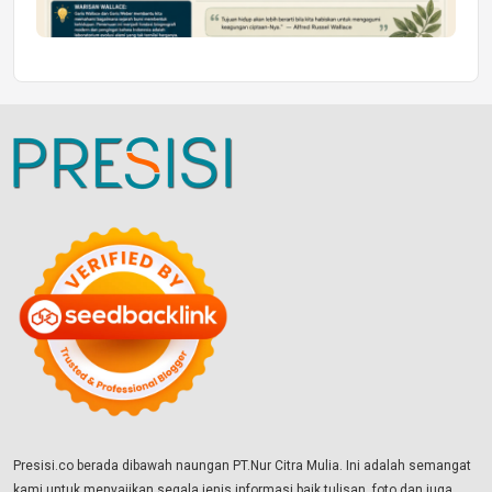
Presisi.co berada dibawah naungan PT.Nur Citra Mulia. Ini adalah semangat
kami untuk menyajikan segala jenis informasi baik tulisan, foto dan juga