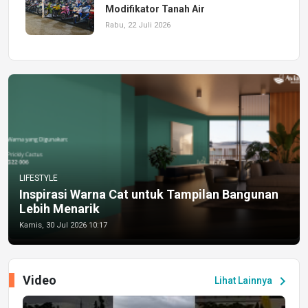
Modifikator Tanah Air
Rabu, 22 Juli 2026
LIFESTYLE
Inspirasi Warna Cat untuk Tampilan Bangunan
Lebih Menarik
Kamis, 30 Jul 2026 10:17
Video
chevron_right
Lihat Lainnya