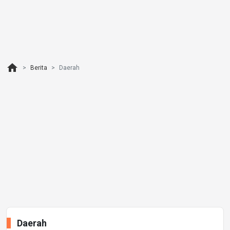
home
Berita
Daerah
Daerah