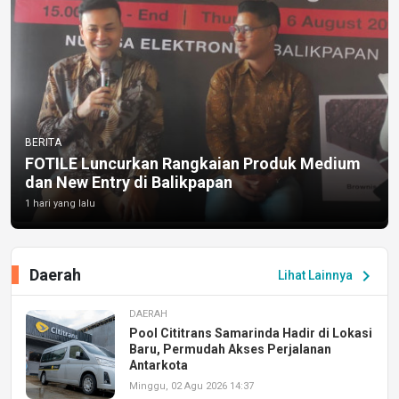
BERITA
FOTILE Luncurkan Rangkaian Produk Medium
dan New Entry di Balikpapan
1 hari yang lalu
Daerah
chevron_right
Lihat Lainnya
DAERAH
Pool Cititrans Samarinda Hadir di Lokasi
Baru, Permudah Akses Perjalanan
Antarkota
Minggu, 02 Agu 2026 14:37