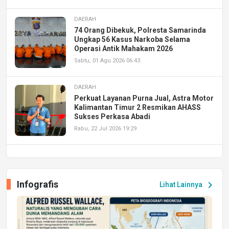
DAERAH
74 Orang Dibekuk, Polresta Samarinda
Ungkap 56 Kasus Narkoba Selama
Operasi Antik Mahakam 2026
Sabtu, 01 Agu 2026 06:43
DAERAH
Perkuat Layanan Purna Jual, Astra Motor
Kalimantan Timur 2 Resmikan AHASS
Sukses Perkasa Abadi
Rabu, 22 Jul 2026 19:29
DAERAH
UPA PERKASA Universitas Mulawarman
Laksanakan Job Fair Batch II, Hadirkan
Infografis
chevron_right
Lihat Lainnya
Peluang Kerja dan Magang
Jumat, 17 Jul 2026 22:30
DAERAH