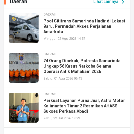
Daerah
chevron_right
Lihat Lainnya
DAERAH
Pool Cititrans Samarinda Hadir di Lokasi
Baru, Permudah Akses Perjalanan
Antarkota
Minggu, 02 Agu 2026 14:37
DAERAH
74 Orang Dibekuk, Polresta Samarinda
Ungkap 56 Kasus Narkoba Selama
Operasi Antik Mahakam 2026
Sabtu, 01 Agu 2026 06:43
DAERAH
Perkuat Layanan Purna Jual, Astra Motor
Kalimantan Timur 2 Resmikan AHASS
Sukses Perkasa Abadi
Rabu, 22 Jul 2026 19:29
DAERAH