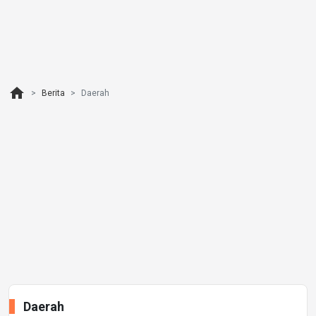
home
Berita
Daerah
Daerah