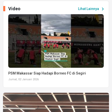
Video
chevron_right
Lihat Lainnya
PSM Makassar Siap Hadapi Borneo FC di Segiri
Jumat, 02 Januari 2026