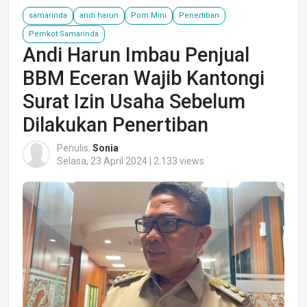
samarinda
andi harun
Pom Mini
Penertiban
Pemkot Samarinda
Andi Harun Imbau Penjual
BBM Eceran Wajib Kantongi
Surat Izin Usaha Sebelum
Dilakukan Penertiban
Penulis:
Sonia
Selasa, 23 April 2024 | 2.133 views