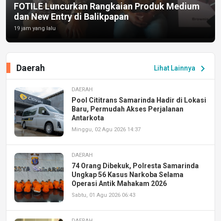
FOTILE Luncurkan Rangkaian Produk Medium
dan New Entry di Balikpapan
19 jam yang lalu
Daerah
chevron_right
Lihat Lainnya
DAERAH
Pool Cititrans Samarinda Hadir di Lokasi
Baru, Permudah Akses Perjalanan
Antarkota
Minggu, 02 Agu 2026 14:37
DAERAH
74 Orang Dibekuk, Polresta Samarinda
Ungkap 56 Kasus Narkoba Selama
Operasi Antik Mahakam 2026
Sabtu, 01 Agu 2026 06:43
DAERAH