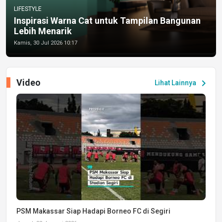
LIFESTYLE
Inspirasi Warna Cat untuk Tampilan Bangunan
Lebih Menarik
Kamis, 30 Jul 2026 10:17
Video
chevron_right
Lihat Lainnya
PSM Makassar Siap Hadapi Borneo FC di Segiri