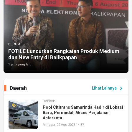
BERITA
FOTILE Luncurkan Rangkaian Produk Medium
dan New Entry di Balikpapan
1 jam yang lalu
Daerah
chevron_right
Lihat Lainnya
DAERAH
Pool Cititrans Samarinda Hadir di Lokasi
Baru, Permudah Akses Perjalanan
Antarkota
Minggu, 02 Agu 2026 14:37