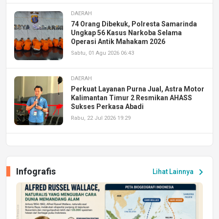
DAERAH
74 Orang Dibekuk, Polresta Samarinda
Ungkap 56 Kasus Narkoba Selama
Operasi Antik Mahakam 2026
Sabtu, 01 Agu 2026 06:43
DAERAH
Perkuat Layanan Purna Jual, Astra Motor
Kalimantan Timur 2 Resmikan AHASS
Sukses Perkasa Abadi
Rabu, 22 Jul 2026 19:29
DAERAH
UPA PERKASA Universitas Mulawarman
Laksanakan Job Fair Batch II, Hadirkan
Infografis
chevron_right
Lihat Lainnya
Peluang Kerja dan Magang
Jumat, 17 Jul 2026 22:30
DAERAH