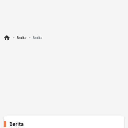
home
Berita
Berita
Berita