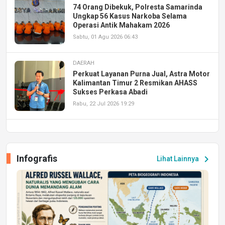
74 Orang Dibekuk, Polresta Samarinda
Ungkap 56 Kasus Narkoba Selama
Operasi Antik Mahakam 2026
Sabtu, 01 Agu 2026 06:43
DAERAH
Perkuat Layanan Purna Jual, Astra Motor
Kalimantan Timur 2 Resmikan AHASS
Sukses Perkasa Abadi
Rabu, 22 Jul 2026 19:29
DAERAH
UPA PERKASA Universitas Mulawarman
Laksanakan Job Fair Batch II, Hadirkan
Infografis
chevron_right
Lihat Lainnya
Peluang Kerja dan Magang
Jumat, 17 Jul 2026 22:30
DAERAH
Astra Motor Kalimantan Timur 2 Dukung
Mahasiswa Samarinda dalam Astra