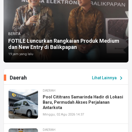
BERITA
FOTILE Luncurkan Rangkaian Produk Medium
dan New Entry di Balikpapan
19 jam yang lalu
Daerah
chevron_right
Lihat Lainnya
DAERAH
Pool Cititrans Samarinda Hadir di Lokasi
Baru, Permudah Akses Perjalanan
Antarkota
Minggu, 02 Agu 2026 14:37
DAERAH