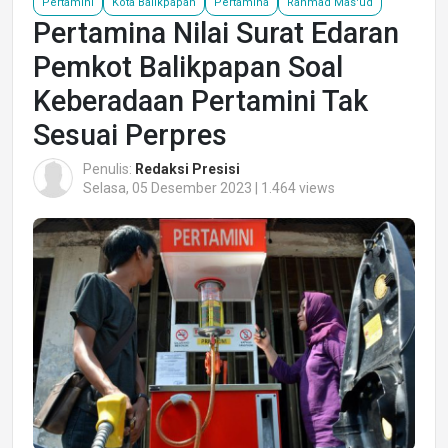
Pertamini
Kota Balikpapan
Pertamina
Rahmad Mas'ud
Pertamina Nilai Surat Edaran
Pemkot Balikpapan Soal
Keberadaan Pertamini Tak
Sesuai Perpres
Penulis:
Redaksi Presisi
Selasa, 05 Desember 2023 | 1.464 views