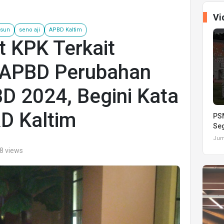
Vi
sun
seno aji
APBD Kaltim
t KPK Terkait
 APBD Perubahan
D 2024, Begini Kata
D Kaltim
PSM
Seg
Juma
8 views