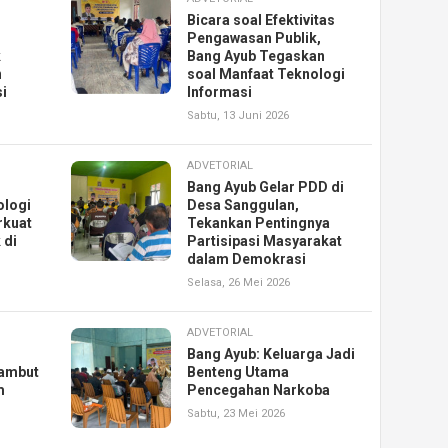
Bicara soal Efektivitas
Pengawasan Publik,
k
Bang Ayub Tegaskan
n
soal Manfaat Teknologi
i
Informasi
Sabtu, 13 Juni 2026
ADVETORIAL
Bang Ayub Gelar PDD di
ologi
Desa Sanggulan,
rkuat
Tekankan Pentingnya
 di
Partisipasi Masyarakat
dalam Demokrasi
Selasa, 26 Mei 2026
ADVETORIAL
Bang Ayub: Keluarga Jadi
ambut
Benteng Utama
m
Pencegahan Narkoba
Sabtu, 23 Mei 2026