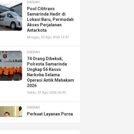
DAERAH
Pool Cititrans
Samarinda Hadir di
Lokasi Baru, Permudah
Akses Perjalanan
Antarkota
Minggu, 02 Agu 2026 14:37
DAERAH
74 Orang Dibekuk,
Polresta Samarinda
Ungkap 56 Kasus
Narkoba Selama
Operasi Antik Mahakam
2026
Sabtu, 01 Agu 2026 06:43
DAERAH
Perkuat Layanan Purna
Jual, Astra Motor
Kalimantan Timur 2
Resmikan AHASS