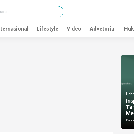
nternasional
Lifestyle
Video
Advetorial
Huk
LIFE
Ins
Ta
Me
Kamis