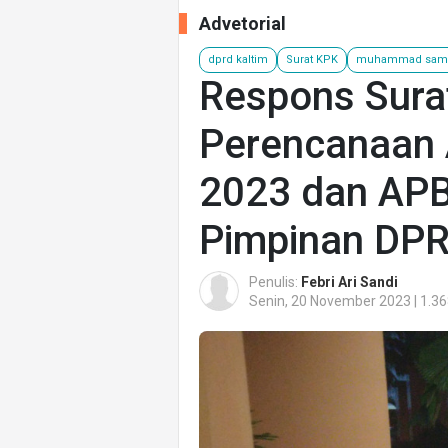
Advetorial
dprd kaltim
Surat KPK
muhammad sam
Respons Sura
Perencanaan
2023 dan APB
Pimpinan DPR
Penulis:
Febri Ari Sandi
Senin, 20 November 2023 | 1.36