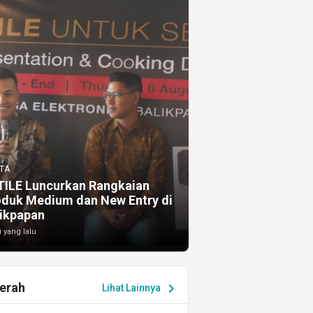
TA
TILE Luncurkan Rangkaian
oduk Medium dan New Entry di
ikpapan
i yang lalu
erah
chevron_right
Lihat Lainnya