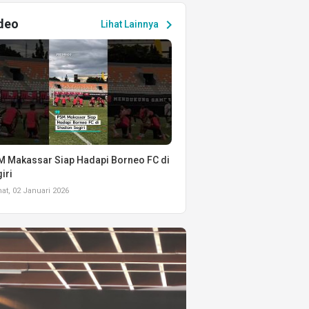
deo
chevron_right
Lihat Lainnya
 Makassar Siap Hadapi Borneo FC di
iri
t, 02 Januari 2026