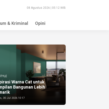
08 Agustus 2026 | 05:12 WIB
um & Kriminal
Opini
STYLE
pirasi Warna Cat untuk
mpilan Bangunan Lebih
narik
, 30 Jul 2026 10:17