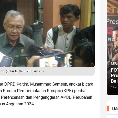
BERI
FO
. (Febri Ari Sandi/Presisi.co)
Pr
Bal
tua DPRD Kaltim, Muhammad Samsun, angkat bicara
1 har
eh Komisi Pemberantasan Korupsi (KPK) perihal
s Perencanaan dan Penganggaran APBD Perubahan
un Anggaran 2024.
Da