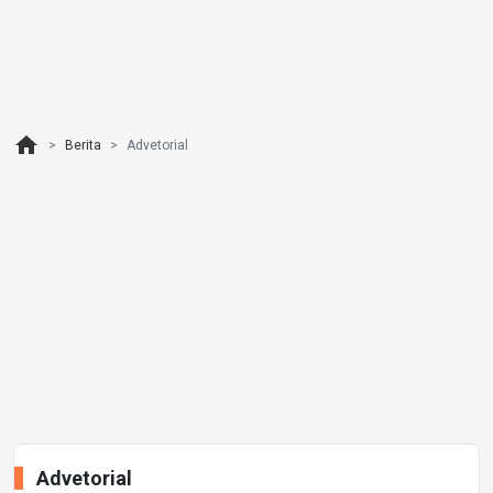
home
Berita
Advetorial
Advetorial