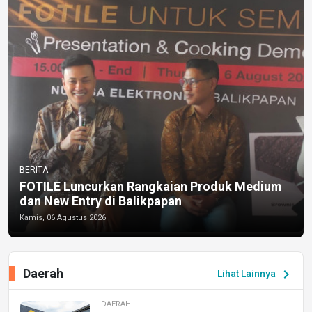
BERITA
FOTILE Luncurkan Rangkaian Produk Medium
dan New Entry di Balikpapan
Kamis, 06 Agustus 2026
Daerah
chevron_right
Lihat Lainnya
DAERAH