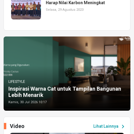
Harap Nilai Karbon Meningkat
Selasa, 29 Agustus 2023
LIFESTYLE
Inspirasi Warna Cat untuk Tampilan Bangunan
Lebih Menarik
Kamis, 30 Jul 2026 10:17
Video
chevron_right
Lihat Lainnya