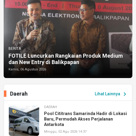
BERITA
FOTILE Luncurkan Rangkaian Produk Medium
dan New Entry di Balikpapan
Kamis, 06 Agustus 2026
Daerah
chevron_right
Lihat Lainnya
DAERAH
Pool Cititrans Samarinda Hadir di Lokasi
Baru, Permudah Akses Perjalanan
Antarkota
Minggu, 02 Agu 2026 14:37