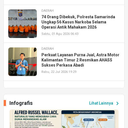
DAERAH
74 Orang Dibekuk, Polresta Samarinda
Ungkap 56 Kasus Narkoba Selama
Operasi Antik Mahakam 2026
Sabtu, 01 Agu 2026 06:43
DAERAH
Perkuat Layanan Purna Jual, Astra Motor
Kalimantan Timur 2 Resmikan AHASS
Sukses Perkasa Abadi
Rabu, 22 Jul 2026 19:29
DAERAH
UPA PERKASA Universitas Mulawarman
Laksanakan Job Fair Batch II, Hadirkan
Infografis
chevron_right
Lihat Lainnya
Peluang Kerja dan Magang
Jumat, 17 Jul 2026 22:30
DAERAH