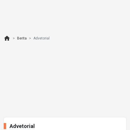
home
Berita
Advetorial
Advetorial