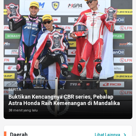
BERITA
Buktikan Kencangnya CBR series, Pebalap
Astra Honda Raih Kemenangan di Mandalika
38 menit yang lalu
Daerah
chevron_right
Lihat Lainnya