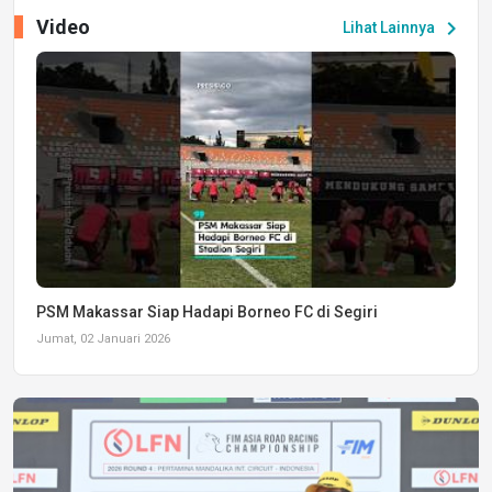
Video
chevron_right
Lihat Lainnya
PSM Makassar Siap Hadapi Borneo FC di Segiri
Jumat, 02 Januari 2026