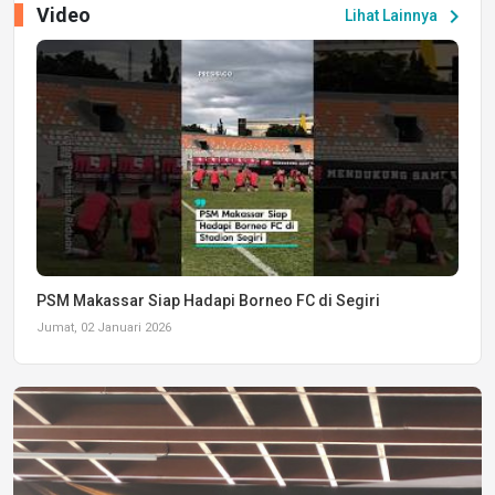
Video
chevron_right
Lihat Lainnya
PSM Makassar Siap Hadapi Borneo FC di Segiri
Jumat, 02 Januari 2026