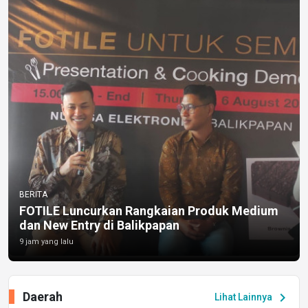
BERITA
FOTILE Luncurkan Rangkaian Produk Medium
dan New Entry di Balikpapan
9 jam yang lalu
Daerah
chevron_right
Lihat Lainnya