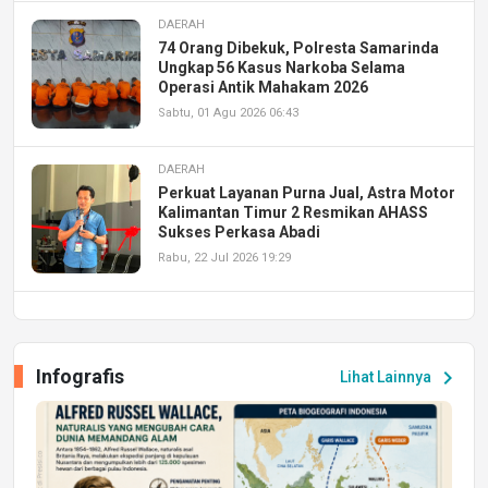
DAERAH
74 Orang Dibekuk, Polresta Samarinda
Ungkap 56 Kasus Narkoba Selama
Operasi Antik Mahakam 2026
Sabtu, 01 Agu 2026 06:43
DAERAH
Perkuat Layanan Purna Jual, Astra Motor
Kalimantan Timur 2 Resmikan AHASS
Sukses Perkasa Abadi
Rabu, 22 Jul 2026 19:29
DAERAH
UPA PERKASA Universitas Mulawarman
Laksanakan Job Fair Batch II, Hadirkan
Infografis
chevron_right
Lihat Lainnya
Peluang Kerja dan Magang
Jumat, 17 Jul 2026 22:30
DAERAH
Astra Motor Kalimantan Timur 2 Dukung