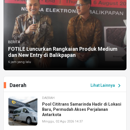
BERITA
FOTILE Luncurkan Rangkaian Produk Medium
dan New Entry di Balikpapan
6 jam yang lalu
Daerah
chevron_right
Lihat Lainnya
DAERAH
Pool Cititrans Samarinda Hadir di Lokasi
Baru, Permudah Akses Perjalanan
Antarkota
Minggu, 02 Agu 2026 14:37