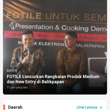
BERITA
FOTILE Luncurkan Rangkaian Produk Medium
dan New Entry di Balikpapan
11 jam yang lalu
Daerah
chevron_right
Lihat Lainnya