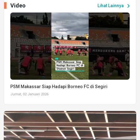
Video
chevron_right
Lihat Lainnya
PSM Makassar Siap Hadapi Borneo FC di Segiri
Jumat, 02 Januari 2026