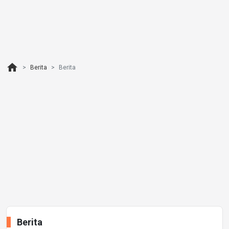
home
Berita
Berita
Berita