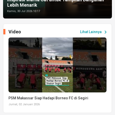
Lebih Menarik
Kamis, 30 Jul 2026 10:17
Video
chevron_right
Lihat Lainnya
PSM Makassar Siap Hadapi Borneo FC di Segiri
Jumat, 02 Januari 2026