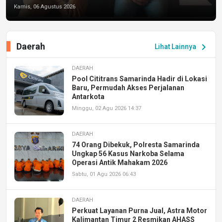
Kamis, 06 Agustus 2026
Daerah
chevron_right
Lihat Lainnya
DAERAH
Pool Cititrans Samarinda Hadir di Lokasi
Baru, Permudah Akses Perjalanan
Antarkota
Minggu, 02 Agu 2026 14:37
DAERAH
74 Orang Dibekuk, Polresta Samarinda
Ungkap 56 Kasus Narkoba Selama
Operasi Antik Mahakam 2026
Sabtu, 01 Agu 2026 06:43
DAERAH
Perkuat Layanan Purna Jual, Astra Motor
Kalimantan Timur 2 Resmikan AHASS