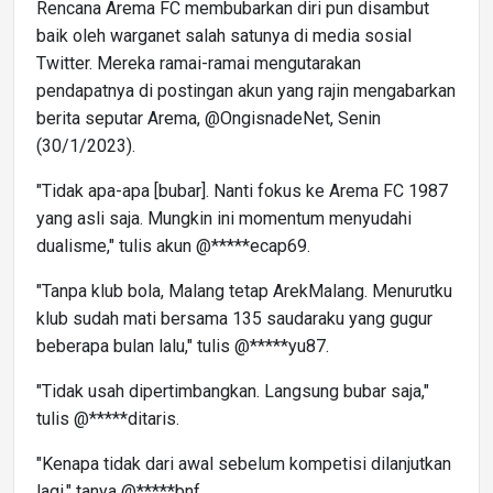
Rencana Arema FC membubarkan diri pun disambut
baik oleh warganet salah satunya di media sosial
Twitter. Mereka ramai-ramai mengutarakan
pendapatnya di postingan akun yang rajin mengabarkan
berita seputar Arema, @OngisnadeNet, Senin
(30/1/2023).
"Tidak apa-apa [bubar]. Nanti fokus ke Arema FC 1987
yang asli saja. Mungkin ini momentum menyudahi
dualisme," tulis akun @*****ecap69.
"Tanpa klub bola, Malang tetap ArekMalang. Menurutku
klub sudah mati bersama 135 saudaraku yang gugur
beberapa bulan lalu," tulis @*****yu87.
"Tidak usah dipertimbangkan. Langsung bubar saja,"
tulis @*****ditaris.
"Kenapa tidak dari awal sebelum kompetisi dilanjutkan
lagi," tanya @*****bnf.