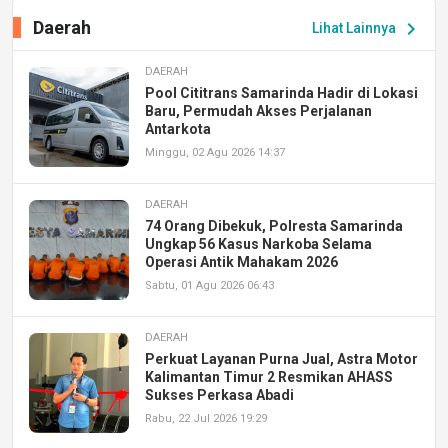
Daerah
chevron_right
Lihat Lainnya
DAERAH
Pool Cititrans Samarinda Hadir di Lokasi
Baru, Permudah Akses Perjalanan
Antarkota
Minggu, 02 Agu 2026 14:37
DAERAH
74 Orang Dibekuk, Polresta Samarinda
Ungkap 56 Kasus Narkoba Selama
Operasi Antik Mahakam 2026
Sabtu, 01 Agu 2026 06:43
DAERAH
Perkuat Layanan Purna Jual, Astra Motor
Kalimantan Timur 2 Resmikan AHASS
Sukses Perkasa Abadi
Rabu, 22 Jul 2026 19:29