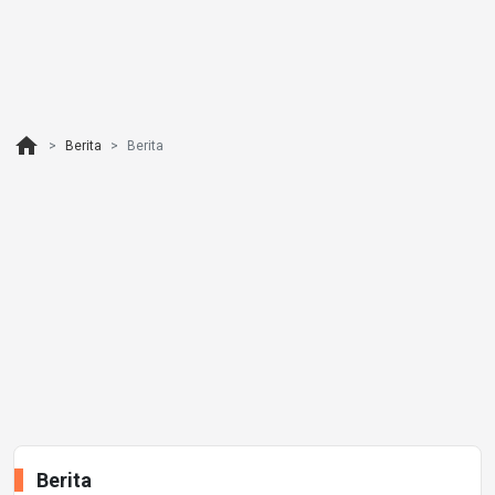
home
Berita
Berita
Berita