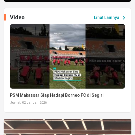
Video
chevron_right
Lihat Lainnya
PSM Makassar Siap Hadapi Borneo FC di Segiri
Jumat, 02 Januari 2026