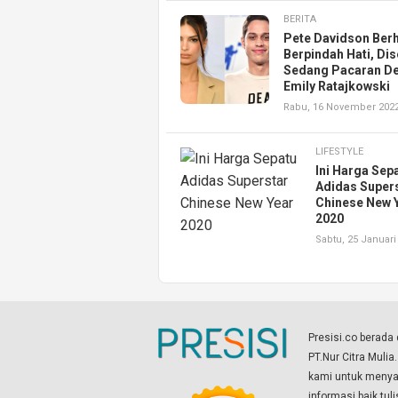
BERITA
Pete Davidson Berh
Berpindah Hati, Dis
Sedang Pacaran D
Emily Ratajkowski
Rabu, 16 November 202
LIFESTYLE
Ini Harga Sep
Adidas Super
Chinese New 
2020
Sabtu, 25 Januari
Presisi.co berad
PT.Nur Citra Mulia
kami untuk menyaj
informasi baik tul