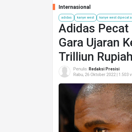
Internasional
adidas
kanye west
kanye west dipecat 
Adidas Pecat
Gara Ujaran K
Trilliun Rupia
Penulis:
Redaksi Presisi
Rabu, 26 Oktober 2022 | 1.503 