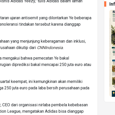
snis Adidas Yeezy," tulis Adidas dalam laman
In
taran ujaran antisemit yang dilontarkan Ye beberapa
enoleransi tindakan tersebut karena dianggap
haan yang menjunjung keberagaman dan inklusi,
rusahaan dikutip dari
CNNIndonesia
.
ga mengakui bahwa pemecatan Ye bakal
ugian diprediksi bakal mencapai 250 juta euro atau
artal keempat, ini kemungkinan akan memiliki
a 250 juta euro pada laba bersih perusahaan pada
, CEO dari organisasi nirlaba pembela kebebasan
ation League, mengatakan Adidas bisa dianggap