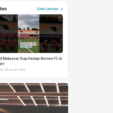
deo
chevron_right
Lihat Lainnya
 Makassar Siap Hadapi Borneo FC di
iri
t, 02 Januari 2026