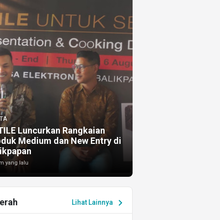
TA
TILE Luncurkan Rangkaian
oduk Medium dan New Entry di
ikpapan
m yang lalu
erah
chevron_right
Lihat Lainnya