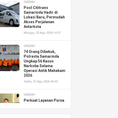
DAERAH
Pool Cititrans
Samarinda Hadir di
Lokasi Baru, Permudah
Akses Perjalanan
Antarkota
Minggu, 02 Agu 2026 14:37
DAERAH
74 Orang Dibekuk,
Polresta Samarinda
Ungkap 56 Kasus
Narkoba Selama
Operasi Antik Mahakam
2026
Sabtu, 01 Agu 2026 06:43
DAERAH
Perkuat Layanan Purna
Jual, Astra Motor
Kalimantan Timur 2
Resmikan AHASS