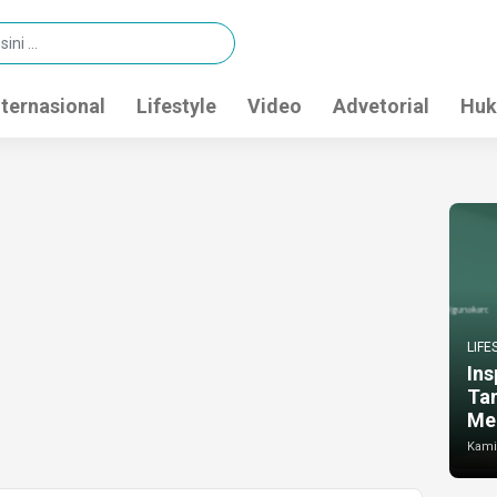
nternasional
Lifestyle
Video
Advetorial
Huk
LIFE
Ins
Ta
Me
Kamis