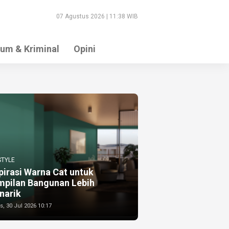
07 Agustus 2026 | 11:38 WIB
um & Kriminal
Opini
STYLE
pirasi Warna Cat untuk
mpilan Bangunan Lebih
narik
, 30 Jul 2026 10:17