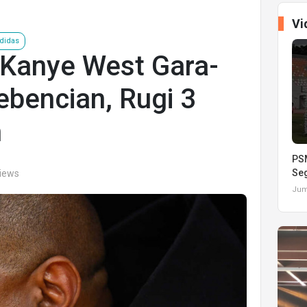
Vi
adidas
 Kanye West Gara-
ebencian, Rugi 3
h
PSM
Seg
views
Juma