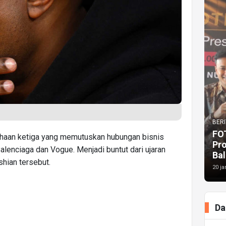
BERI
FO
ahaan ketiga yang memutuskan hubungan bisnis
Pr
alenciaga dan Vogue. Menjadi buntut dari ujaran
Bal
hian tersebut.
20 ja
Da