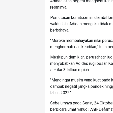
Adidas akan segera menghentikan bi
resminya.
Pemutusan kemitraan ini diambil lan
waktu lalu. Adidas mengaku tidak m
berbahaya.
"Mereka membahayakan nilai perusa
menghormati dan keadilan,” tulis pe
Meskipun demikian, perusahaan ju
menyebabkan Adidas rugi besar. Ker
sekitar 3 trilliun rupiah.
"Mengingat musim yang kuat pada ku
dampak negatif jangka pendek hingg
tahun 2022."
Sebelumnya pada Senin, 24 Oktober
berbicara umat Yahudi, Anti-Defam