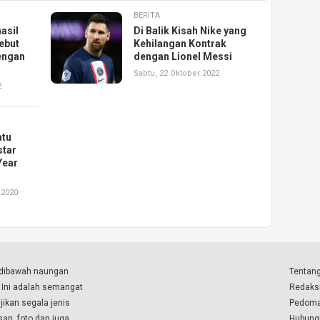
BERITA
asil
Di Balik Kisah Nike yang
ebut
Kehilangan Kontrak
engan
dengan Lionel Messi
Sabtu, 22 Oktober 2022
2
atu
star
Year
 2020
a dibawah naungan
Tentang
. Ini adalah semangat
Redaks
ikan segala jenis
Pedoma
isan, foto dan juga
Hubung