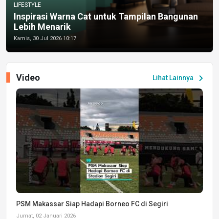
LIFESTYLE
Inspirasi Warna Cat untuk Tampilan Bangunan
Lebih Menarik
Kamis, 30 Jul 2026 10:17
Video
chevron_right
Lihat Lainnya
PSM Makassar Siap Hadapi Borneo FC di Segiri
Jumat, 02 Januari 2026