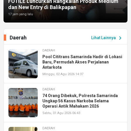
FOTILE Luncurkan Rangkaian Produk Medium
dan New Entry di Balikpapan
17 jam yang lalu
Daerah
chevron_right
Lihat Lainnya
DAERAH
Pool Cititrans Samarinda Hadir di Lokasi
Baru, Permudah Akses Perjalanan
Antarkota
Minggu, 02 Agu 2026 14:37
DAERAH
74 Orang Dibekuk, Polresta Samarinda
Ungkap 56 Kasus Narkoba Selama
Operasi Antik Mahakam 2026
Sabtu, 01 Agu 2026 06:43
DAERAH