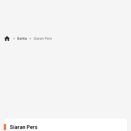
home
Berita
Siaran Pers
Siaran Pers