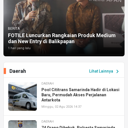
BERITA
FOTILE Luncurkan Rangkaian Produk Medium
dan New Entry di Balikpapan
1 hari yang lalu
Daerah
chevron_right
Lihat Lainnya
DAERAH
Pool Cititrans Samarinda Hadir di Lokasi
Baru, Permudah Akses Perjalanan
Antarkota
Minggu, 02 Agu 2026 14:37
DAERAH
74 Orang Dibekuk, Polresta Samarinda