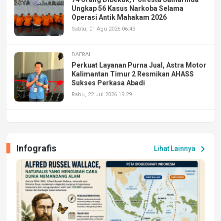
Ungkap 56 Kasus Narkoba Selama
Operasi Antik Mahakam 2026
Sabtu, 01 Agu 2026 06:43
DAERAH
Perkuat Layanan Purna Jual, Astra Motor
Kalimantan Timur 2 Resmikan AHASS
Sukses Perkasa Abadi
Rabu, 22 Jul 2026 19:29
DAERAH
UPA PERKASA Universitas Mulawarman
Laksanakan Job Fair Batch II, Hadirkan
Infografis
chevron_right
Lihat Lainnya
Peluang Kerja dan Magang
Jumat, 17 Jul 2026 22:30
DAERAH
Astra Motor Kalimantan Timur 2 Dukung
Mahasiswa Samarinda dalam Astra
Honda SDGs Future Leaders 2026