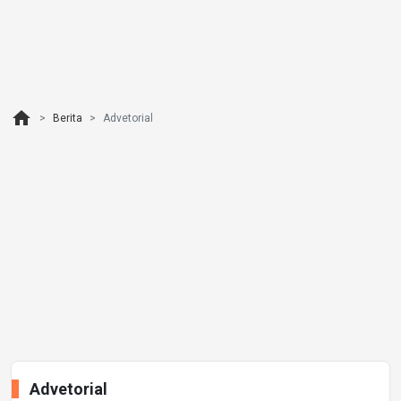
home
Berita
Advetorial
Advetorial