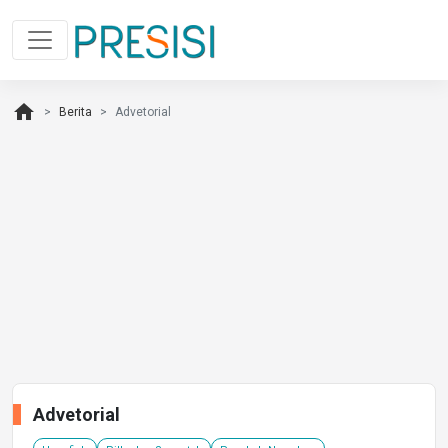
home
Berita
Advetorial
Advetorial