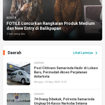
BERITA
FOTILE Luncurkan Rangkaian Produk Medium
dan New Entry di Balikpapan
1 hari yang lalu
Daerah
chevron_right
Lihat Lainnya
DAERAH
Pool Cititrans Samarinda Hadir di Lokasi
Baru, Permudah Akses Perjalanan
Antarkota
Minggu, 02 Agu 2026 14:37
DAERAH
74 Orang Dibekuk, Polresta Samarinda
Ungkap 56 Kasus Narkoba Selama