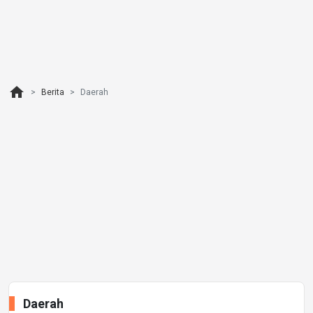
home
Berita
Daerah
Daerah