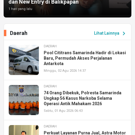
dan New Entry di Balikpapan
1 hari yang lalu
Daerah
chevron_right
Lihat Lainnya
DAERAH
Pool Cititrans Samarinda Hadir di Lokasi
Baru, Permudah Akses Perjalanan
Antarkota
Minggu, 02 Agu 2026 14:37
DAERAH
74 Orang Dibekuk, Polresta Samarinda
Ungkap 56 Kasus Narkoba Selama
Operasi Antik Mahakam 2026
Sabtu, 01 Agu 2026 06:43
DAERAH
Perkuat Layanan Purna Jual, Astra Motor