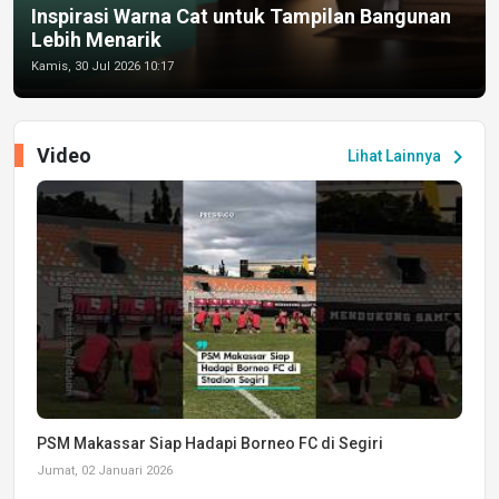
Inspirasi Warna Cat untuk Tampilan Bangunan
Lebih Menarik
Kamis, 30 Jul 2026 10:17
Video
chevron_right
Lihat Lainnya
PSM Makassar Siap Hadapi Borneo FC di Segiri
Jumat, 02 Januari 2026