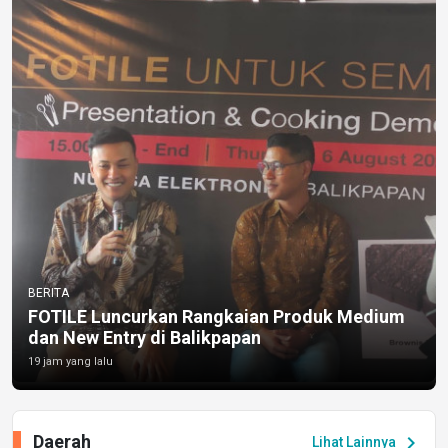
BERITA
FOTILE Luncurkan Rangkaian Produk Medium
dan New Entry di Balikpapan
19 jam yang lalu
Daerah
chevron_right
Lihat Lainnya