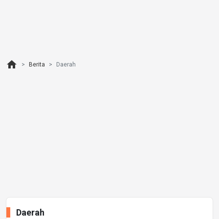
home
Berita
Daerah
Daerah