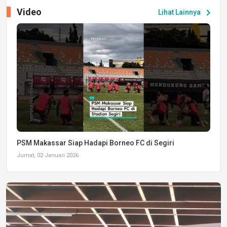
Video
chevron_right
Lihat Lainnya
PSM Makassar Siap Hadapi Borneo FC di Segiri
Jumat, 02 Januari 2026