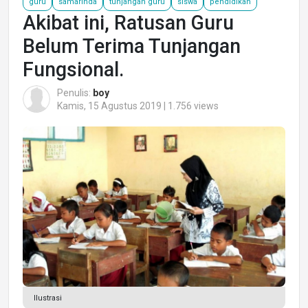
guru
samarinda
tunjangan guru
siswa
pendidikan
Akibat ini, Ratusan Guru
Belum Terima Tunjangan
Fungsional.
Penulis:
boy
Kamis, 15 Agustus 2019 | 1.756 views
Ilustrasi