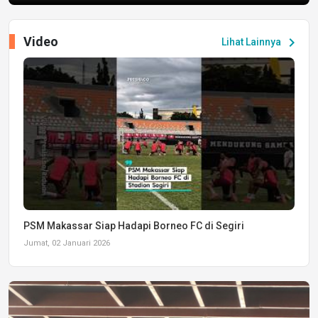
Video
chevron_right
Lihat Lainnya
PSM Makassar Siap Hadapi Borneo FC di Segiri
Jumat, 02 Januari 2026