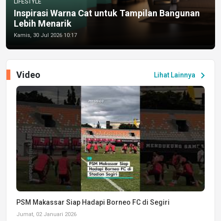
LIFESTYLE
Inspirasi Warna Cat untuk Tampilan Bangunan
Lebih Menarik
Kamis, 30 Jul 2026 10:17
Video
chevron_right
Lihat Lainnya
PSM Makassar Siap Hadapi Borneo FC di Segiri
Jumat, 02 Januari 2026