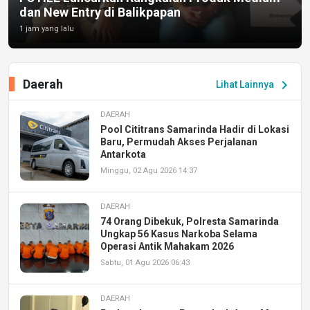
dan New Entry di Balikpapan
1 jam yang lalu
Daerah
chevron_right
Lihat Lainnya
DAERAH
Pool Cititrans Samarinda Hadir di Lokasi
Baru, Permudah Akses Perjalanan
Antarkota
Minggu, 02 Agu 2026 14:37
DAERAH
74 Orang Dibekuk, Polresta Samarinda
Ungkap 56 Kasus Narkoba Selama
Operasi Antik Mahakam 2026
Sabtu, 01 Agu 2026 06:43
DAERAH