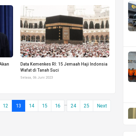
 Akan
Data Kemenkes RI: 15 Jemaah Haji Indonsia
Wafat di Tanah Suci
Selasa, 06 Juni 2023
...
12
13
14
15
16
24
25
Next