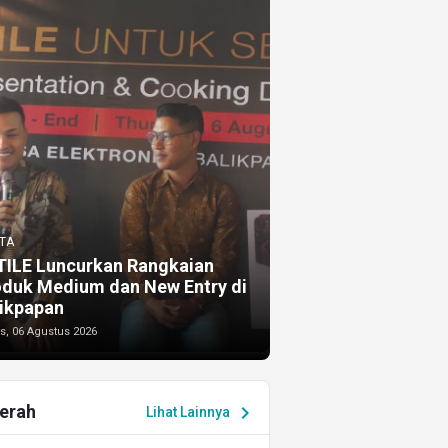
TA
TILE Luncurkan Rangkaian
oduk Medium dan New Entry di
ikpapan
s, 06 Agustus 2026
erah
chevron_right
Lihat Lainnya