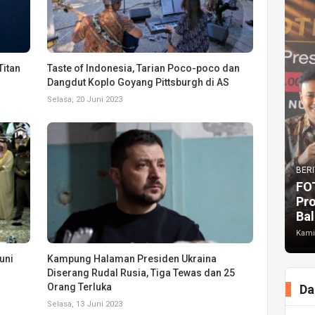
itan
Taste of Indonesia, Tarian Poco-poco dan
Dangdut Koplo Goyang Pittsburgh di AS
Selasa, 20 Juni 2023
BERI
FO
Pr
Bal
Kami
uni
Kampung Halaman Presiden Ukraina
Diserang Rudal Rusia, Tiga Tewas dan 25
Orang Terluka
Da
Selasa, 13 Juni 2023