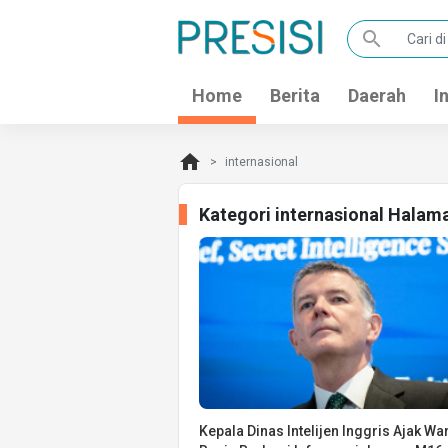
search
Home
Berita
Daerah
I
home
internasional
Kategori internasional Halam
Kepala Dinas Intelijen Inggris Ajak Wa