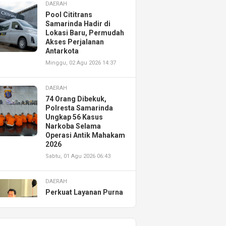
DAERAH
Pool Cititrans
Samarinda Hadir di
Lokasi Baru, Permudah
Akses Perjalanan
Antarkota
Minggu, 02 Agu 2026 14:37
DAERAH
74 Orang Dibekuk,
Polresta Samarinda
Ungkap 56 Kasus
Narkoba Selama
Operasi Antik Mahakam
2026
Sabtu, 01 Agu 2026 06:43
DAERAH
Perkuat Layanan Purna
Jual, Astra Motor
Kalimantan Timur 2
Resmikan AHASS