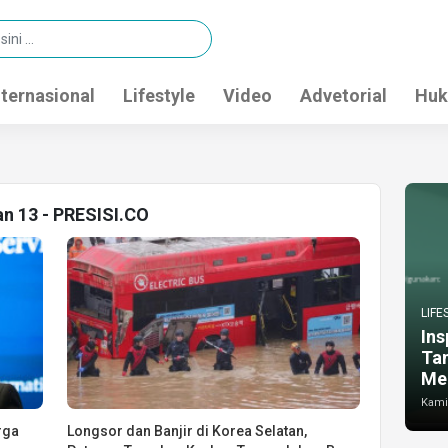
nternasional
Lifestyle
Video
Advetorial
Huk
an 13 - PRESISI.CO
LIFE
Ins
Ta
Me
Kamis
rga
Longsor dan Banjir di Korea Selatan,