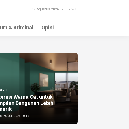
08 Agustus 2026 | 20:02 WIB
um & Kriminal
Opini
STYLE
pirasi Warna Cat untuk
mpilan Bangunan Lebih
narik
, 30 Jul 2026 10:17