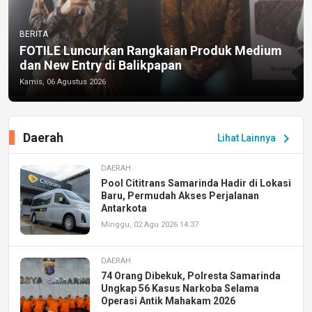
BERITA
FOTILE Luncurkan Rangkaian Produk Medium
dan New Entry di Balikpapan
Kamis, 06 Agustus 2026
Daerah
chevron_right
Lihat Lainnya
DAERAH
Pool Cititrans Samarinda Hadir di Lokasi
Baru, Permudah Akses Perjalanan
Antarkota
Minggu, 02 Agu 2026 14:37
DAERAH
74 Orang Dibekuk, Polresta Samarinda
Ungkap 56 Kasus Narkoba Selama
Operasi Antik Mahakam 2026