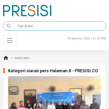
search
08 Agustus 2026 | 22:29 WIB
home
siaran pers
Kategori siaran pers Halaman 8 - PRESISI.CO