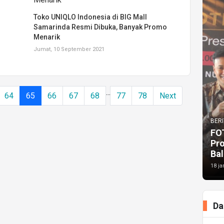
Toko UNIQLO Indonesia di BIG Mall
Samarinda Resmi Dibuka, Banyak Promo
Menarik
Jumat, 10 September 2021
...
64
65
66
67
68
77
78
Next
BERI
FO
Pr
Bal
18 ja
Da