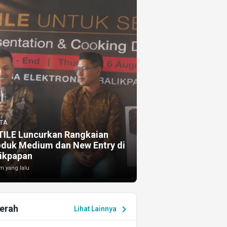
TA
TILE Luncurkan Rangkaian
oduk Medium dan New Entry di
ikpapan
m yang lalu
erah
chevron_right
Lihat Lainnya