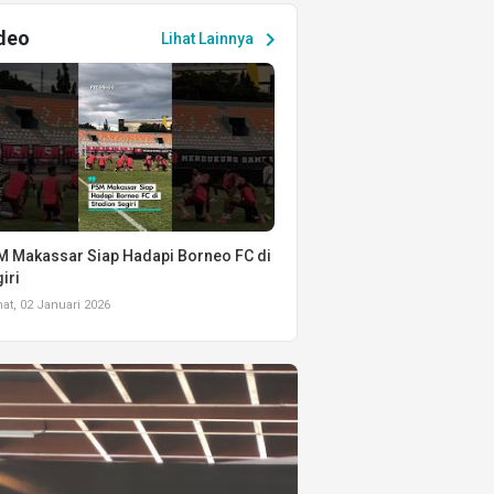
deo
chevron_right
Lihat Lainnya
 Makassar Siap Hadapi Borneo FC di
iri
t, 02 Januari 2026