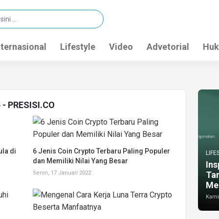
nternasional
Lifestyle
Video
Advetorial
Huk
5 - PRESISI.CO
la di
6 Jenis Coin Crypto Terbaru Paling Populer
LIFE
dan Memiliki Nilai Yang Besar
Ins
Senin, 17 Januari 2022
Ta
Me
Kamis