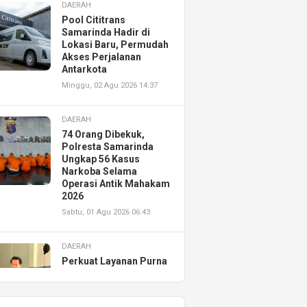
DAERAH
Pool Cititrans
Samarinda Hadir di
Lokasi Baru, Permudah
Akses Perjalanan
Antarkota
Minggu, 02 Agu 2026 14:37
DAERAH
74 Orang Dibekuk,
Polresta Samarinda
Ungkap 56 Kasus
Narkoba Selama
Operasi Antik Mahakam
2026
Sabtu, 01 Agu 2026 06:43
DAERAH
Perkuat Layanan Purna
Jual, Astra Motor
Kalimantan Timur 2
Resmikan AHASS