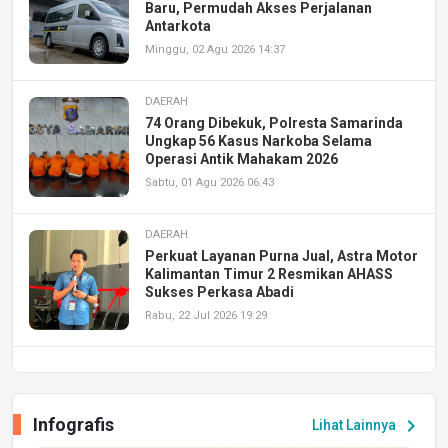
Baru, Permudah Akses Perjalanan
Antarkota
Minggu, 02 Agu 2026 14:37
DAERAH
74 Orang Dibekuk, Polresta Samarinda
Ungkap 56 Kasus Narkoba Selama
Operasi Antik Mahakam 2026
Sabtu, 01 Agu 2026 06:43
DAERAH
Perkuat Layanan Purna Jual, Astra Motor
Kalimantan Timur 2 Resmikan AHASS
Sukses Perkasa Abadi
Rabu, 22 Jul 2026 19:29
DAERAH
UPA PERKASA Universitas Mulawarman
Laksanakan Job Fair Batch II, Hadirkan
Infografis
chevron_right
Lihat Lainnya
Peluang Kerja dan Magang