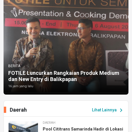
BERITA
FOTILE Luncurkan Rangkaian Produk Medium
dan New Entry di Balikpapan
16 jam yang lalu
Daerah
chevron_right
Lihat Lainnya
DAERAH
Pool Cititrans Samarinda Hadir di Lokasi