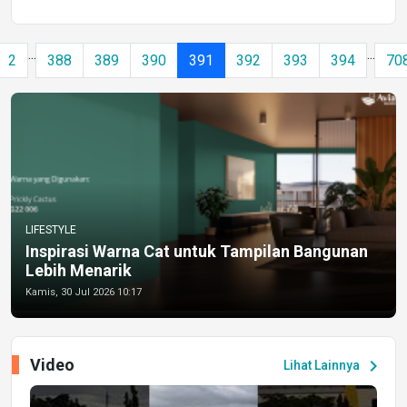
...
...
2
388
389
390
391
392
393
394
70
LIFESTYLE
Inspirasi Warna Cat untuk Tampilan Bangunan
Lebih Menarik
Kamis, 30 Jul 2026 10:17
Video
chevron_right
Lihat Lainnya