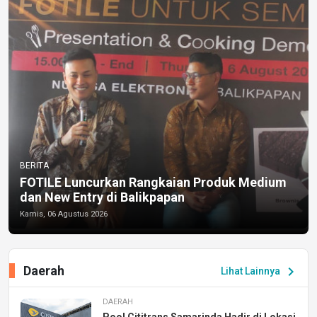
BERITA
FOTILE Luncurkan Rangkaian Produk Medium
dan New Entry di Balikpapan
Kamis, 06 Agustus 2026
Daerah
chevron_right
Lihat Lainnya
DAERAH
Pool Cititrans Samarinda Hadir di Lokasi