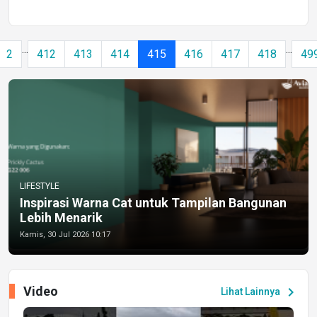
...
...
2
412
413
414
415
416
417
418
49
LIFESTYLE
Inspirasi Warna Cat untuk Tampilan Bangunan
Lebih Menarik
Kamis, 30 Jul 2026 10:17
Video
chevron_right
Lihat Lainnya