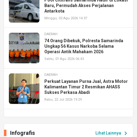
Baru, Permudah Akses Perjalanan
Antarkota
Minggu, 02 Agu 2026 14:37
DAERAH
74 Orang Dibekuk, Polresta Samarinda
Ungkap 56 Kasus Narkoba Selama
Operasi Antik Mahakam 2026
Sabtu, 01 Agu 2026 06:43
DAERAH
Perkuat Layanan Purna Jual, Astra Motor
Kalimantan Timur 2 Resmikan AHASS
Sukses Perkasa Abadi
Rabu, 22 Jul 2026 19:29
DAERAH
UPA PERKASA Universitas Mulawarman
Laksanakan Job Fair Batch II, Hadirkan
Infografis
chevron_right
Lihat Lainnya
Peluang Kerja dan Magang