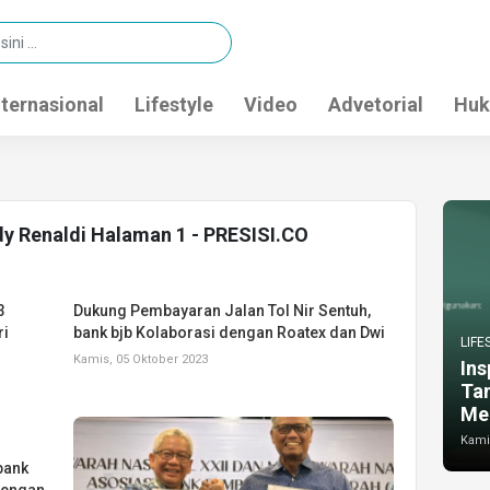
nternasional
Lifestyle
Video
Advetorial
Huk
dy Renaldi Halaman 1 - PRESISI.CO
3
Dukung Pembayaran Jalan Tol Nir Sentuh,
ri
bank bjb Kolaborasi dengan Roatex dan Dwi
LIFE
Kamis, 05 Oktober 2023
Ins
Ta
Me
Kamis
bank