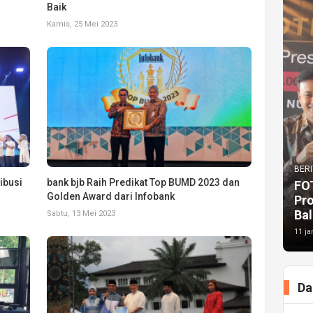
Baik
Kamis, 25 Mei 2023
BERI
ibusi
bank bjb Raih Predikat Top BUMD 2023 dan
FO
Golden Award dari Infobank
Pr
Bal
Sabtu, 13 Mei 2023
11 ja
Da