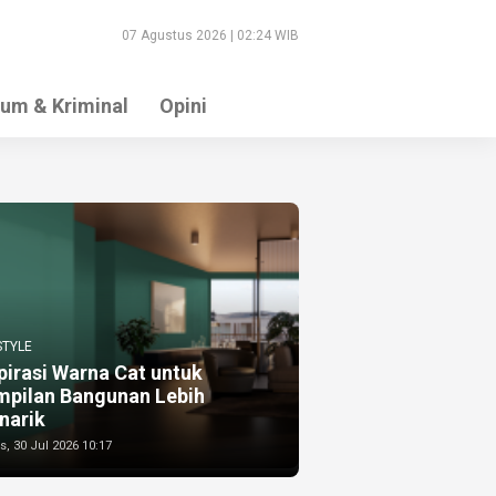
07 Agustus 2026 | 02:24 WIB
um & Kriminal
Opini
STYLE
pirasi Warna Cat untuk
mpilan Bangunan Lebih
narik
, 30 Jul 2026 10:17