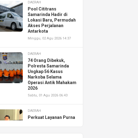
DAERAH
Pool Cititrans
Samarinda Hadir di
Lokasi Baru, Permudah
Akses Perjalanan
Antarkota
Minggu, 02 Agu 2026 14:37
DAERAH
74 Orang Dibekuk,
Polresta Samarinda
Ungkap 56 Kasus
Narkoba Selama
Operasi Antik Mahakam
2026
Sabtu, 01 Agu 2026 06:43
DAERAH
Perkuat Layanan Purna
Jual, Astra Motor
Kalimantan Timur 2
Resmikan AHASS