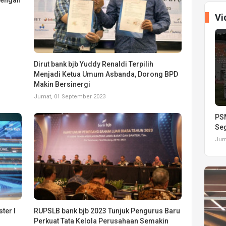
dengan
Vi
Dirut bank bjb Yuddy Renaldi Terpilih
Menjadi Ketua Umum Asbanda, Dorong BPD
Makin Bersinergi
Jumat, 01 September 2023
PSM
Seg
Juma
ter I
RUPSLB bank bjb 2023 Tunjuk Pengurus Baru
Perkuat Tata Kelola Perusahaan Semakin