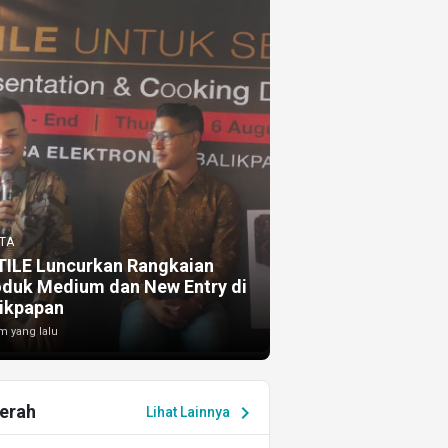
TA
TILE Luncurkan Rangkaian
oduk Medium dan New Entry di
ikpapan
m yang lalu
erah
chevron_right
Lihat Lainnya