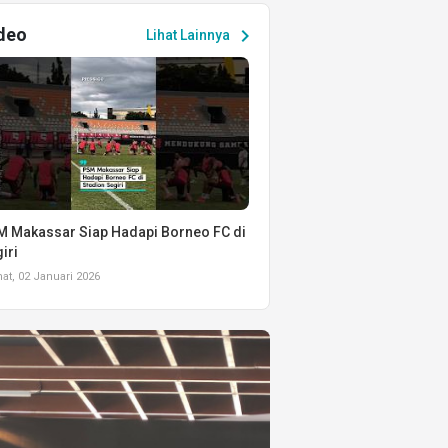
deo
chevron_right
Lihat Lainnya
 Makassar Siap Hadapi Borneo FC di
iri
t, 02 Januari 2026