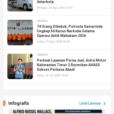
Antarkota
Minggu, 02 Agu 2026 14:37
DAERAH
74 Orang Dibekuk, Polresta Samarinda
Ungkap 56 Kasus Narkoba Selama
Operasi Antik Mahakam 2026
Sabtu, 01 Agu 2026 06:43
DAERAH
Perkuat Layanan Purna Jual, Astra Motor
Kalimantan Timur 2 Resmikan AHASS
Sukses Perkasa Abadi
Rabu, 22 Jul 2026 19:29
DAERAH
UPA PERKASA Universitas Mulawarman
Laksanakan Job Fair Batch II, Hadirkan
Infografis
chevron_right
Lihat Lainnya
Peluang Kerja dan Magang
Jumat, 17 Jul 2026 22:30