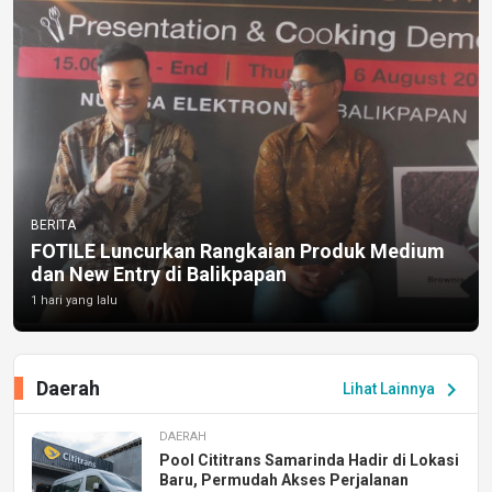
BERITA
FOTILE Luncurkan Rangkaian Produk Medium
dan New Entry di Balikpapan
1 hari yang lalu
Daerah
chevron_right
Lihat Lainnya
DAERAH
Pool Cititrans Samarinda Hadir di Lokasi
Baru, Permudah Akses Perjalanan