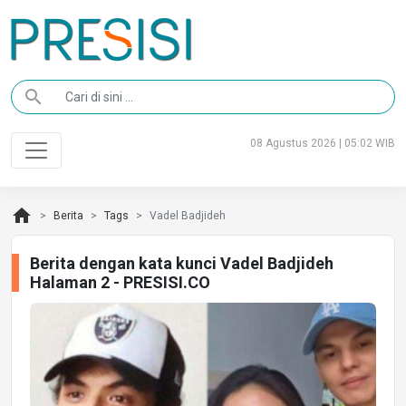
search
08 Agustus 2026 | 05:02 WIB
home
Berita
Tags
Vadel Badjideh
Berita dengan kata kunci Vadel Badjideh
Halaman 2 - PRESISI.CO