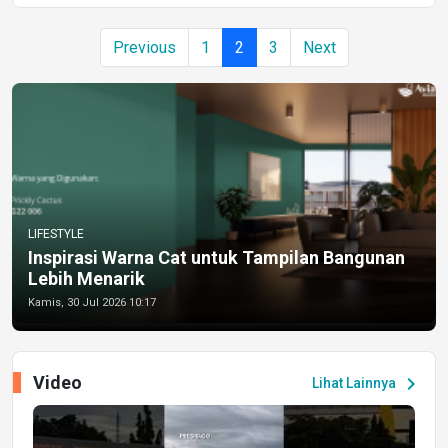
Previous
1
2
3
Next
LIFESTYLE
Inspirasi Warna Cat untuk Tampilan Bangunan
Lebih Menarik
Kamis, 30 Jul 2026 10:17
Video
chevron_right
Lihat Lainnya