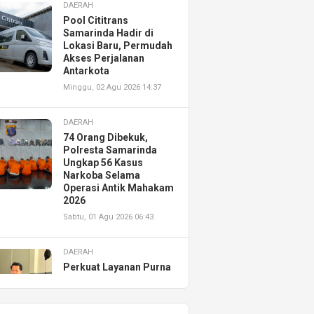
DAERAH
Pool Cititrans
Samarinda Hadir di
Lokasi Baru, Permudah
Akses Perjalanan
Antarkota
Minggu, 02 Agu 2026 14:37
DAERAH
74 Orang Dibekuk,
Polresta Samarinda
Ungkap 56 Kasus
Narkoba Selama
Operasi Antik Mahakam
2026
Sabtu, 01 Agu 2026 06:43
DAERAH
Perkuat Layanan Purna
Jual, Astra Motor
Kalimantan Timur 2
Resmikan AHASS