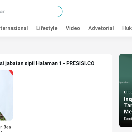
nternasional
Lifestyle
Video
Advetorial
Huk
si jabatan sipil Halaman 1 - PRESISI.CO
LIFE
Ins
Ta
Me
Kamis
en Bea