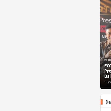
BERI
FO
Pr
Bal
13 ja
Da