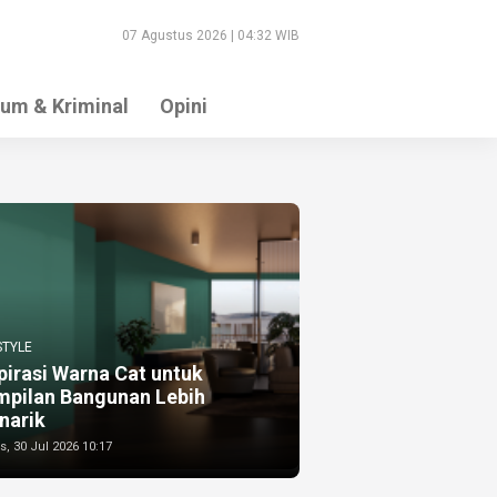
07 Agustus 2026 | 04:32 WIB
um & Kriminal
Opini
STYLE
pirasi Warna Cat untuk
mpilan Bangunan Lebih
narik
, 30 Jul 2026 10:17