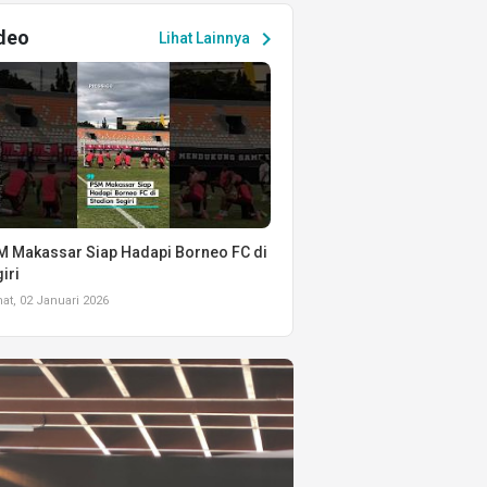
deo
chevron_right
Lihat Lainnya
 Makassar Siap Hadapi Borneo FC di
iri
t, 02 Januari 2026