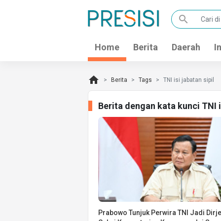
search
Home
Berita
Daerah
I
home
Berita
Tags
TNI isi jabatan sipil
Berita dengan kata kunci TNI i
Prabowo Tunjuk Perwira TNI Jadi Dirj