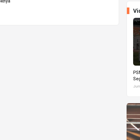
oknya
Vi
PSM
Seg
Juma