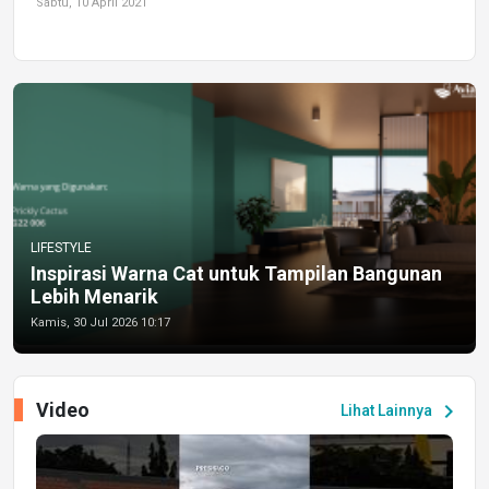
Sabtu, 10 April 2021
LIFESTYLE
Inspirasi Warna Cat untuk Tampilan Bangunan
Lebih Menarik
Kamis, 30 Jul 2026 10:17
Video
chevron_right
Lihat Lainnya