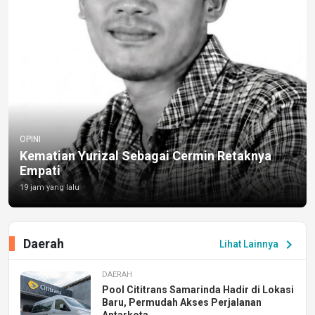
OPINI
Kematian Yurizal Sebagai Cermin Retaknya
Empati
19 jam yang lalu
Daerah
chevron_right
Lihat Lainnya
DAERAH
Pool Cititrans Samarinda Hadir di Lokasi
Baru, Permudah Akses Perjalanan
Antarkota