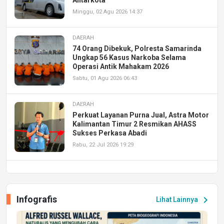
Minggu, 02 Agu 2026 14:37
DAERAH
74 Orang Dibekuk, Polresta Samarinda
Ungkap 56 Kasus Narkoba Selama
Operasi Antik Mahakam 2026
Sabtu, 01 Agu 2026 06:43
DAERAH
Perkuat Layanan Purna Jual, Astra Motor
Kalimantan Timur 2 Resmikan AHASS
Sukses Perkasa Abadi
Rabu, 22 Jul 2026 19:29
DAERAH
UPA PERKASA Universitas Mulawarman
Laksanakan Job Fair Batch II, Hadirkan
Infografis
chevron_right
Lihat Lainnya
Peluang Kerja dan Magang
Jumat, 17 Jul 2026 22:30