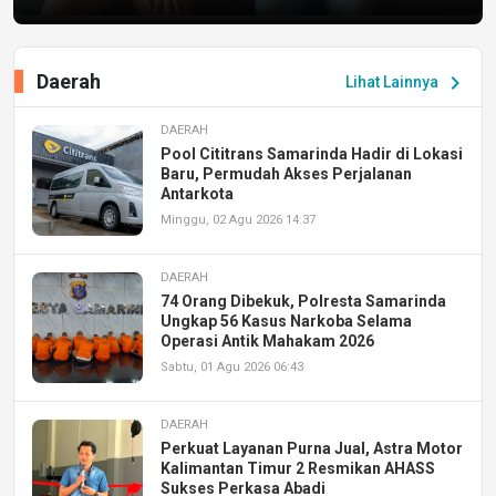
Daerah
chevron_right
Lihat Lainnya
DAERAH
Pool Cititrans Samarinda Hadir di Lokasi
Baru, Permudah Akses Perjalanan
Antarkota
Minggu, 02 Agu 2026 14:37
DAERAH
74 Orang Dibekuk, Polresta Samarinda
Ungkap 56 Kasus Narkoba Selama
Operasi Antik Mahakam 2026
Sabtu, 01 Agu 2026 06:43
DAERAH
Perkuat Layanan Purna Jual, Astra Motor
Kalimantan Timur 2 Resmikan AHASS
Sukses Perkasa Abadi