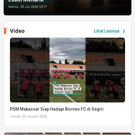
Kamis, 30 Jul 2026 10:17
Video
chevron_right
Lihat Lainnya
PSM Makassar Siap Hadapi Borneo FC di Segiri
Jumat, 02 Januari 2026