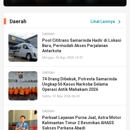
Daerah
chevron_right
Lihat Lainnya
DAERAH
Pool Cititrans Samarinda Hadir di Lokasi
Baru, Permudah Akses Perjalanan
Antarkota
Minggu, 02 Agu 2026 14:37
DAERAH
74 Orang Dibekuk, Polresta Samarinda
Ungkap 56 Kasus Narkoba Selama
Operasi Antik Mahakam 2026
Sabtu, 01 Agu 2026 06:43
DAERAH
Perkuat Layanan Purna Jual, Astra Motor
Kalimantan Timur 2 Resmikan AHASS
Sukses Perkasa Abadi