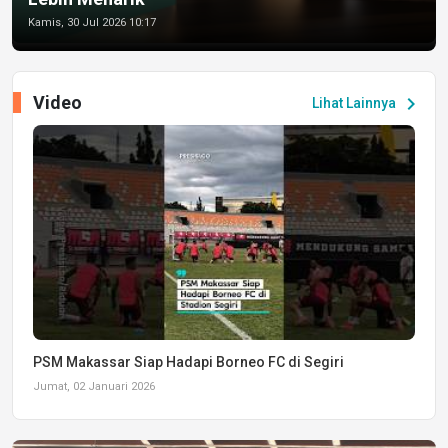
Kamis, 30 Jul 2026 10:17
Video
chevron_right
Lihat Lainnya
PSM Makassar Siap Hadapi Borneo FC di Segiri
Jumat, 02 Januari 2026