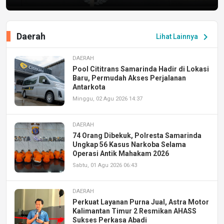
Daerah
chevron_right
Lihat Lainnya
DAERAH
Pool Cititrans Samarinda Hadir di Lokasi
Baru, Permudah Akses Perjalanan
Antarkota
Minggu, 02 Agu 2026 14:37
DAERAH
74 Orang Dibekuk, Polresta Samarinda
Ungkap 56 Kasus Narkoba Selama
Operasi Antik Mahakam 2026
Sabtu, 01 Agu 2026 06:43
DAERAH
Perkuat Layanan Purna Jual, Astra Motor
Kalimantan Timur 2 Resmikan AHASS
Sukses Perkasa Abadi