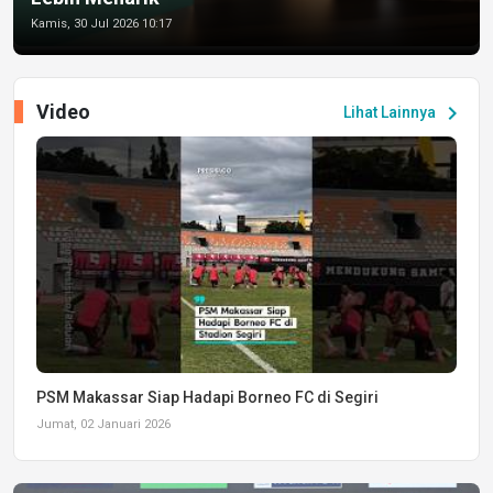
Kamis, 30 Jul 2026 10:17
Video
chevron_right
Lihat Lainnya
PSM Makassar Siap Hadapi Borneo FC di Segiri
Jumat, 02 Januari 2026