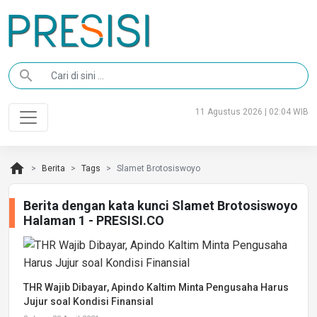
search
11 Agustus 2026 | 02:04 WIB
home
Berita
Tags
Slamet Brotosiswoyo
Berita dengan kata kunci Slamet Brotosiswoyo
Halaman 1 - PRESISI.CO
THR Wajib Dibayar, Apindo Kaltim Minta Pengusaha Harus
Jujur soal Kondisi Finansial