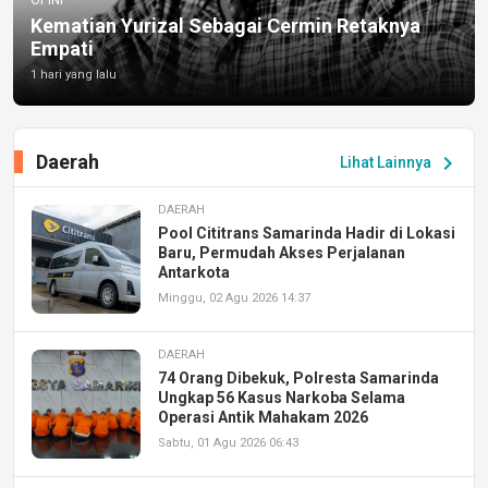
Kematian Yurizal Sebagai Cermin Retaknya
Empati
1 hari yang lalu
Daerah
chevron_right
Lihat Lainnya
DAERAH
Pool Cititrans Samarinda Hadir di Lokasi
Baru, Permudah Akses Perjalanan
Antarkota
Minggu, 02 Agu 2026 14:37
DAERAH
74 Orang Dibekuk, Polresta Samarinda
Ungkap 56 Kasus Narkoba Selama
Operasi Antik Mahakam 2026
Sabtu, 01 Agu 2026 06:43