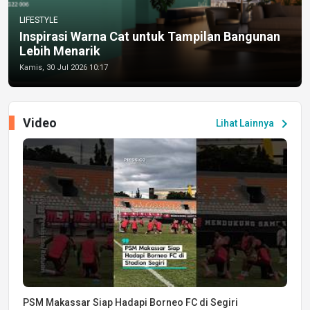
LIFESTYLE
Inspirasi Warna Cat untuk Tampilan Bangunan
Lebih Menarik
Kamis, 30 Jul 2026 10:17
Video
chevron_right
Lihat Lainnya
PSM Makassar Siap Hadapi Borneo FC di Segiri