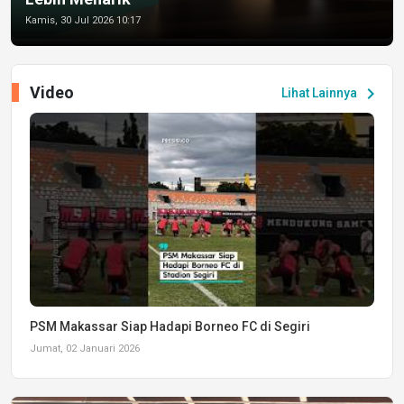
Kamis, 30 Jul 2026 10:17
Video
chevron_right
Lihat Lainnya
PSM Makassar Siap Hadapi Borneo FC di Segiri
Jumat, 02 Januari 2026