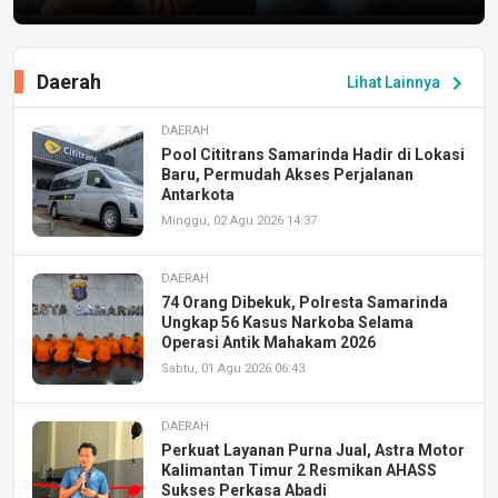
Daerah
chevron_right
Lihat Lainnya
DAERAH
Pool Cititrans Samarinda Hadir di Lokasi
Baru, Permudah Akses Perjalanan
Antarkota
Minggu, 02 Agu 2026 14:37
DAERAH
74 Orang Dibekuk, Polresta Samarinda
Ungkap 56 Kasus Narkoba Selama
Operasi Antik Mahakam 2026
Sabtu, 01 Agu 2026 06:43
DAERAH
Perkuat Layanan Purna Jual, Astra Motor
Kalimantan Timur 2 Resmikan AHASS
Sukses Perkasa Abadi