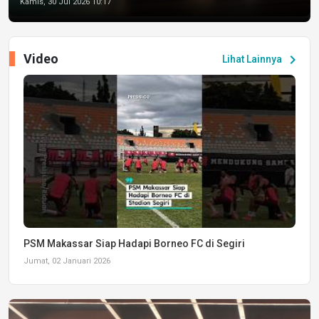
Kamis, 30 Jul 2026 10:17
Video
chevron_right
Lihat Lainnya
PSM Makassar Siap Hadapi Borneo FC di Segiri
Jumat, 02 Januari 2026