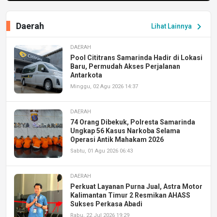
Daerah
chevron_right
Lihat Lainnya
DAERAH
Pool Cititrans Samarinda Hadir di Lokasi
Baru, Permudah Akses Perjalanan
Antarkota
Minggu, 02 Agu 2026 14:37
DAERAH
74 Orang Dibekuk, Polresta Samarinda
Ungkap 56 Kasus Narkoba Selama
Operasi Antik Mahakam 2026
Sabtu, 01 Agu 2026 06:43
DAERAH
Perkuat Layanan Purna Jual, Astra Motor
Kalimantan Timur 2 Resmikan AHASS
Sukses Perkasa Abadi
Rabu, 22 Jul 2026 19:29