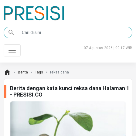
search
07 Agustus 2026 | 09:17 WIB
home
Berita
Tags
reksa dana
Berita dengan kata kunci reksa dana Halaman 1
- PRESISI.CO