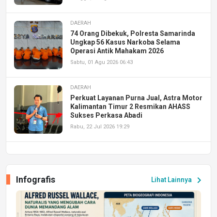
DAERAH
74 Orang Dibekuk, Polresta Samarinda
Ungkap 56 Kasus Narkoba Selama
Operasi Antik Mahakam 2026
Sabtu, 01 Agu 2026 06:43
DAERAH
Perkuat Layanan Purna Jual, Astra Motor
Kalimantan Timur 2 Resmikan AHASS
Sukses Perkasa Abadi
Rabu, 22 Jul 2026 19:29
DAERAH
UPA PERKASA Universitas Mulawarman
Laksanakan Job Fair Batch II, Hadirkan
Infografis
chevron_right
Lihat Lainnya
Peluang Kerja dan Magang
Jumat, 17 Jul 2026 22:30
DAERAH