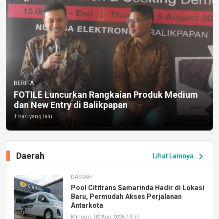
BERITA
FOTILE Luncurkan Rangkaian Produk Medium
dan New Entry di Balikpapan
1 hari yang lalu
Daerah
chevron_right
Lihat Lainnya
DAERAH
Pool Cititrans Samarinda Hadir di Lokasi
Baru, Permudah Akses Perjalanan
Antarkota
Minggu, 02 Agu 2026 14:37