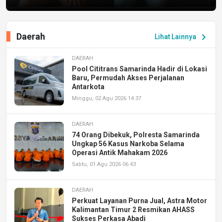
Daerah
chevron_right
Lihat Lainnya
DAERAH
Pool Cititrans Samarinda Hadir di Lokasi
Baru, Permudah Akses Perjalanan
Antarkota
Minggu, 02 Agu 2026 14:37
DAERAH
74 Orang Dibekuk, Polresta Samarinda
Ungkap 56 Kasus Narkoba Selama
Operasi Antik Mahakam 2026
Sabtu, 01 Agu 2026 06:43
DAERAH
Perkuat Layanan Purna Jual, Astra Motor
Kalimantan Timur 2 Resmikan AHASS
Sukses Perkasa Abadi