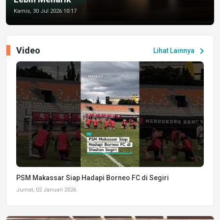
Kamis, 30 Jul 2026 10:17
Video
chevron_right
Lihat Lainnya
PSM Makassar Siap Hadapi Borneo FC di Segiri
Jumat, 02 Januari 2026