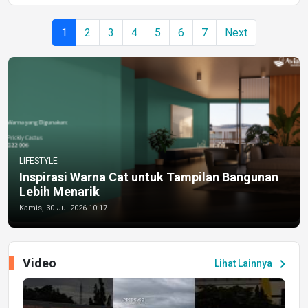
1
2
3
4
5
6
7
Next
LIFESTYLE
Inspirasi Warna Cat untuk Tampilan Bangunan
Lebih Menarik
Kamis, 30 Jul 2026 10:17
Video
chevron_right
Lihat Lainnya