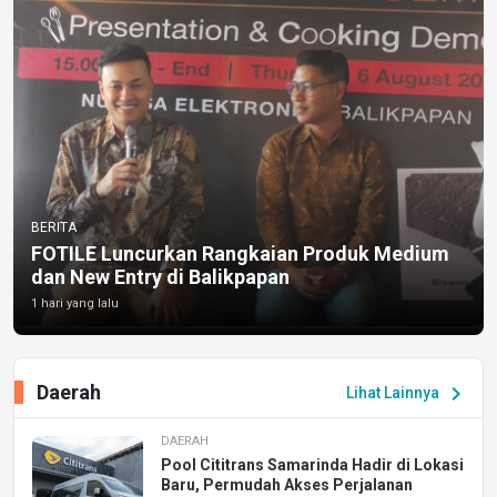
BERITA
FOTILE Luncurkan Rangkaian Produk Medium
dan New Entry di Balikpapan
1 hari yang lalu
Daerah
chevron_right
Lihat Lainnya
DAERAH
Pool Cititrans Samarinda Hadir di Lokasi
Baru, Permudah Akses Perjalanan