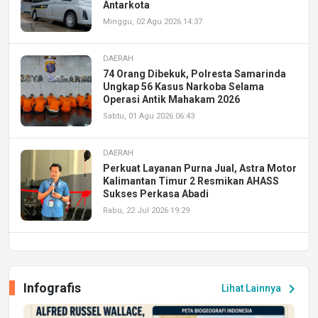
Antarkota
Minggu, 02 Agu 2026 14:37
DAERAH
74 Orang Dibekuk, Polresta Samarinda
Ungkap 56 Kasus Narkoba Selama
Operasi Antik Mahakam 2026
Sabtu, 01 Agu 2026 06:43
DAERAH
Perkuat Layanan Purna Jual, Astra Motor
Kalimantan Timur 2 Resmikan AHASS
Sukses Perkasa Abadi
Rabu, 22 Jul 2026 19:29
DAERAH
UPA PERKASA Universitas Mulawarman
Laksanakan Job Fair Batch II, Hadirkan
Infografis
chevron_right
Lihat Lainnya
Peluang Kerja dan Magang
Jumat, 17 Jul 2026 22:30