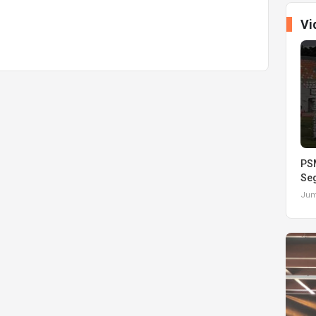
Vi
PSM
Seg
Juma