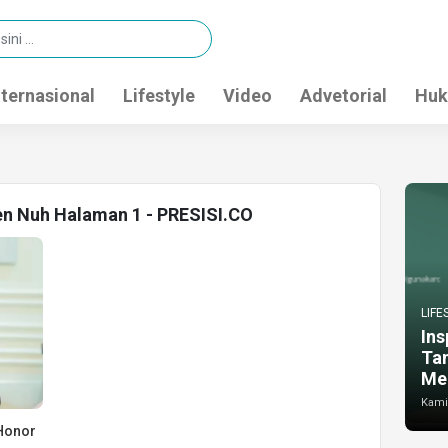
nternasional
Lifestyle
Video
Advetorial
Huk
en Nuh Halaman 1 - PRESISI.CO
LIFE
Ins
Ta
Me
Kamis
 Honor