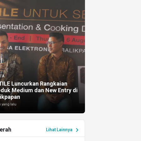
TA
TILE Luncurkan Rangkaian
oduk Medium dan New Entry di
ikpapan
i yang lalu
erah
chevron_right
Lihat Lainnya