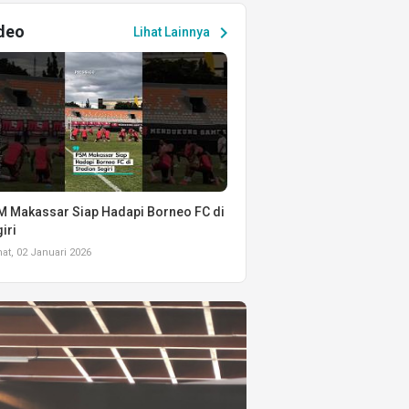
deo
chevron_right
Lihat Lainnya
 Makassar Siap Hadapi Borneo FC di
iri
t, 02 Januari 2026