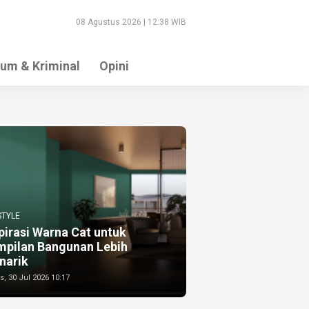
08 Agustus 2026 | 12:38 WIB
um & Kriminal
Opini
STYLE
pirasi Warna Cat untuk
mpilan Bangunan Lebih
narik
, 30 Jul 2026 10:17