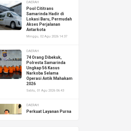
DAERAH
Pool Cititrans
Samarinda Hadir di
Lokasi Baru, Permudah
Akses Perjalanan
Antarkota
Minggu, 02 Agu 2026 14:37
DAERAH
74 Orang Dibekuk,
Polresta Samarinda
Ungkap 56 Kasus
Narkoba Selama
Operasi Antik Mahakam
2026
Sabtu, 01 Agu 2026 06:43
DAERAH
Perkuat Layanan Purna
Jual, Astra Motor
Kalimantan Timur 2
Resmikan AHASS