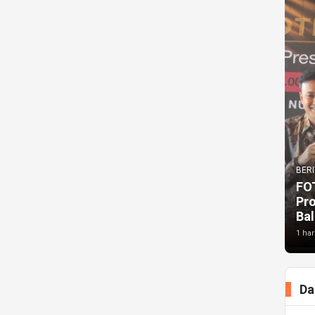
BERI
FO
Pr
Bal
1 har
Da