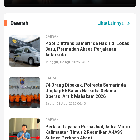
Daerah
chevron_right
Lihat Lainnya
DAERAH
Pool Cititrans Samarinda Hadir di Lokasi
Baru, Permudah Akses Perjalanan
Antarkota
Minggu, 02 Agu 2026 14:37
DAERAH
74 Orang Dibekuk, Polresta Samarinda
Ungkap 56 Kasus Narkoba Selama
Operasi Antik Mahakam 2026
Sabtu, 01 Agu 2026 06:43
DAERAH
Perkuat Layanan Purna Jual, Astra Motor
Kalimantan Timur 2 Resmikan AHASS
Sukses Perkasa Abadi