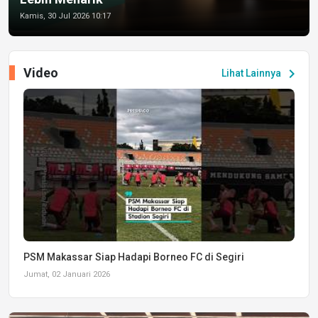
Kamis, 30 Jul 2026 10:17
Video
chevron_right
Lihat Lainnya
PSM Makassar Siap Hadapi Borneo FC di Segiri
Jumat, 02 Januari 2026