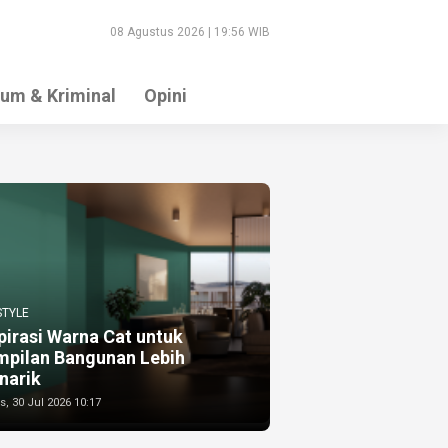
08 Agustus 2026 | 19:56 WIB
um & Kriminal
Opini
STYLE
pirasi Warna Cat untuk
mpilan Bangunan Lebih
narik
, 30 Jul 2026 10:17