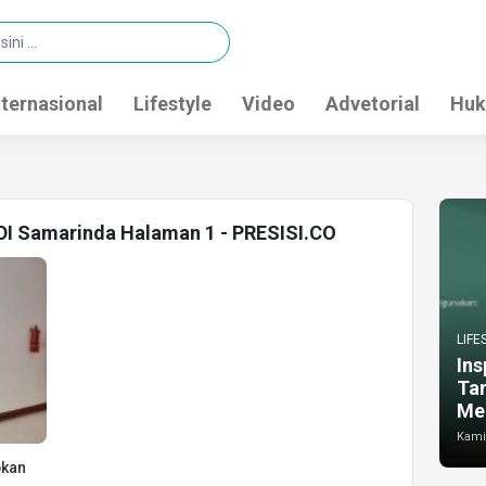
nternasional
Lifestyle
Video
Advetorial
Huk
DI Samarinda Halaman 1 - PRESISI.CO
LIFE
Ins
Ta
Me
Kamis
pkan