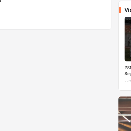
p
Vi
PSM
Seg
Juma