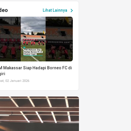
deo
chevron_right
Lihat Lainnya
 Makassar Siap Hadapi Borneo FC di
iri
t, 02 Januari 2026