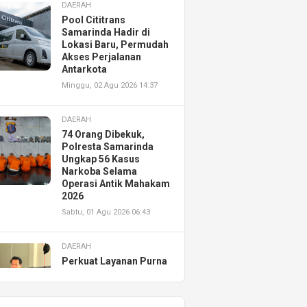
DAERAH
Pool Cititrans
Samarinda Hadir di
Lokasi Baru, Permudah
Akses Perjalanan
Antarkota
Minggu, 02 Agu 2026 14:37
DAERAH
74 Orang Dibekuk,
Polresta Samarinda
Ungkap 56 Kasus
Narkoba Selama
Operasi Antik Mahakam
2026
Sabtu, 01 Agu 2026 06:43
DAERAH
Perkuat Layanan Purna
Jual, Astra Motor
Kalimantan Timur 2
Resmikan AHASS