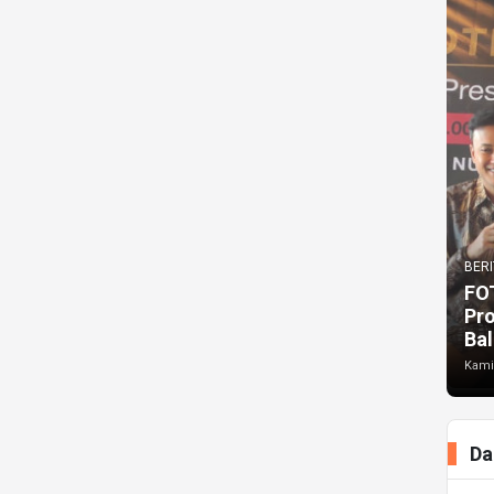
BERI
FO
Pr
Bal
Kami
Da