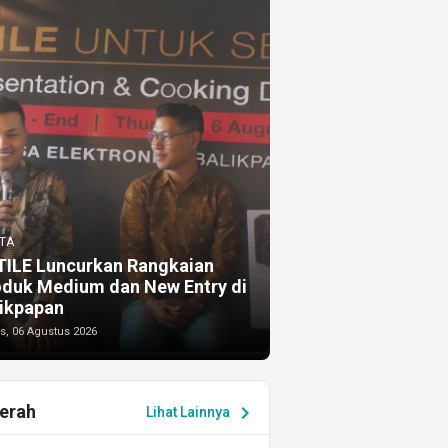
TA
TILE Luncurkan Rangkaian
oduk Medium dan New Entry di
ikpapan
s, 06 Agustus 2026
erah
chevron_right
Lihat Lainnya